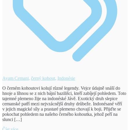
Ayam Cemani
,
černý kohout
,
Indonésie
O černém kohoutovi kolují různé legendy. Vejce údajně snáší do
hnoje a líhnou se z nich bájní bazilišci, kteří zabíjejí pohledem. Toto
tajemné plemeno žije na indonéské Jávě. Exotický druh slepice
cemanské patří mezi nejvzácnější druhy drůbeže. Indonésané věří
v jejich magické síly a prastaré plemeno chovají k boji. Přijďte se
pokochat pohledem na našeho černého kohoutka, jehož peří na
slunci […]
Číst více