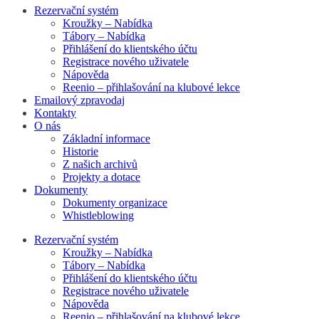
Rezervační systém
Kroužky – Nabídka
Tábory – Nabídka
Přihlášení do klientského účtu
Registrace nového uživatele
Nápověda
Reenio – přihlašování na klubové lekce
Emailový zpravodaj
Kontakty
O nás
Základní informace
Historie
Z našich archivů
Projekty a dotace
Dokumenty
Dokumenty organizace
Whistleblowing
Rezervační systém
Kroužky – Nabídka
Tábory – Nabídka
Přihlášení do klientského účtu
Registrace nového uživatele
Nápověda
Reenio – přihlašování na klubové lekce