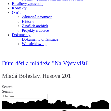
Emailový zpravodaj
Kontakty
O nás
Základní informace
Historie
Z našich archivů
Projekty a dotace
Dokumenty
Dokumenty organizace
Whistleblowing
Dům dětí a mládeže "Na Výstavišti"
Mladá Boleslav, Husova 201
Search
Search