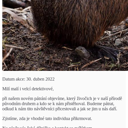
Datum akce: 30. duben 2022
Milí malí i velcí detektivové,
při našem novém pátrání objevíme, který živočich je v naší přírodě
původním druhem a kdo se k nám přistěhoval. Budeme pátrat,
odkud k nám tito návštěvníci přicestovali a jak se jim u nás daří.
Zjistíme, zda je vhodné tato individua přikrmovat.