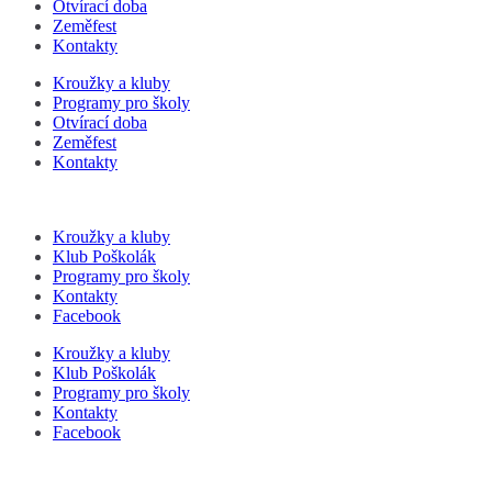
Otvírací doba
Zeměfest
Kontakty
Kroužky a kluby
Programy pro školy
Otvírací doba
Zeměfest
Kontakty
Kroužky a kluby
Klub Poškolák
Programy pro školy
Kontakty
Facebook
Kroužky a kluby
Klub Poškolák
Programy pro školy
Kontakty
Facebook
P
s