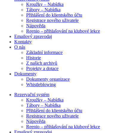
Kroužky – Nabídka
Tábory – Nabídka
Přihlášení do klientského účtu
Registrace nového uživatele
Nápověda
Reenio – přihlašování na klubové lekce
Emailový zpravodaj
Kontakty
O nás
Základní informace
Historie
Z našich archivů
Projekty a dotace
Dokumenty
Dokumenty organizace
Whistleblowing
Rezervační systém
Kroužky – Nabídka
Tábory – Nabídka
Přihlášení do klientského účtu
Registrace nového uživatele
Nápověda
Reenio – přihlašování na klubové lekce
Emailový zpravodaj