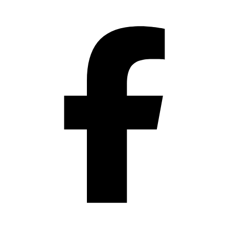
Přeskočit
na
obsah