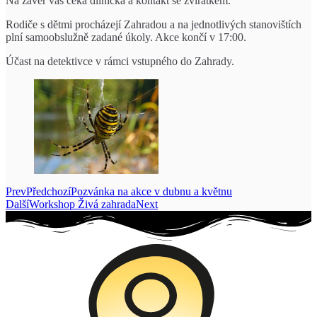
Na závěr vás čeká dílnička a kontakt se zvířátkem.
Rodiče s dětmi procházejí Zahradou a na jednotlivých stanovištích
plní samoobslužně zadané úkoly. Akce končí v 17:00.
Účast na detektivce v rámci vstupného do Zahrady.
Prev
Předchozí
Pozvánka na akce v dubnu a květnu
Další
Workshop Živá zahrada
Next