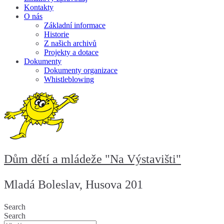
Kontakty
O nás
Základní informace
Historie
Z našich archivů
Projekty a dotace
Dokumenty
Dokumenty organizace
Whistleblowing
Dům dětí a mládeže "Na Výstavišti"
Mladá Boleslav, Husova 201
Search
Search