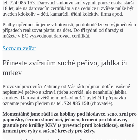
tel. 724 985 153. Darovací smlouvu smí vyplnit pouze osoba starší
18 let, ale na darovacím certifikátu a na cedulce u zvířete může být
uveden kdokoliv – děti, kamarádi, třídní kolektiv, firma apod.
Platby upřednostňujeme v hotovosti, po dohodě lze ve výjimečných
případech realizovat platbu na účet. Do tří týdnů od úhrady si
můžete v EC vyzvednout darovací certifikát.
Seznam zvířat
Přineste zvířatům suché pečivo, jablka či
mrkev
Provozní pracovníci Zahrady od Vás rádi přijmou dobře usušené
neplesnivé pečivo a zdravá (třeba scvrklá, ale nenahnilá) jablka
a mrkev. Darování většího množství než 1 pytel či 1 přepravku
oznamte prosím předem na tel.
724 985 150
(chovatelé).
Momentálně jsme rádi i za hobliny pod hlodavce, seno, zrní pro
papoušky, černou slunečnici, ječmen, krmení pro hlodavce,
granule pro králíky KKV (s prevencí proti kokcidioze), sušené
krmení pro ryby a sušené krevety pro želvy.