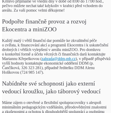
Krmivo přijímáme ve všední dny v době od 8:00 do 17:00 hod.,
pečivo můžete nechat také kdykoliv v krabici před vchodem do
areálu. Za vaši pomoc velmi děkujeme!
Podpořte finančně provoz a rozvoj
Ekocentra a miniZOO
Každý malý i větší finanční dar pomůže ke zkvalitnění péče
o zvířata, k financování akcí a programů Ekocentra i k uskutečnění
drobných i větších vylepšení v areálu miniZOO. Pro domluvu
o konkrétní formě a účelu věcných či finančních darů kontaktujte
Mariannu Křepelkovou (
zahrada@ddm-mb.cz
), v případě příspěvků
vyšší hodnoty kontaktujte ekonomické oddělení DDM (p.
Čančíková, 326 323 281), případně ředitelku DDM Alenu
Holíkovou (724 985 147).
Nabídněte své schopnosti jako externí
vedoucí kroužku, jako táborový vedoucí
Máme zájem o otevřené a flexibilní spolupracovníky s alespoň
minimálním pedagogickým vzděláním, přírodovědnými znalostmi
a zkušenostmi a ochotou k dlouhodobější spolupráci a osobnímu