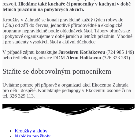
rozvoji.
Hledáme také kuchaře či pomocníky v kuchyni v době
letních prázdnin na pobytových akcích.
Kroužky v Zahradě se konají pravidelně každý týden (obvykle
1,5h.) od září do června, jednotlivé přírodovědné a ekologické
programy nepravidelně podle objednávek škol. Tábory příměstské
i pobytové organizujeme v době jarních a letních prázdnin. Vhodné
i pro studenty vysokých škol a aktivní důchodce.
V případě zájmu kontaktujte
Jaroslavu Koťátkovou
(724 985 149)
nebo ředitelku organizace DDM
Alenu Holíkovou
(326 323 281).
Staňte se dobrovolným pomocníkem
Uvítáme pomoc při přípravě a organizaci akcí Ekocentra Zahrada
pro děti i dospělé. Kontaktujte pedagogy v Ekocentru osobně či na
tel. 326 329 113.
Kroužky a kluby
Nabídka pro školy