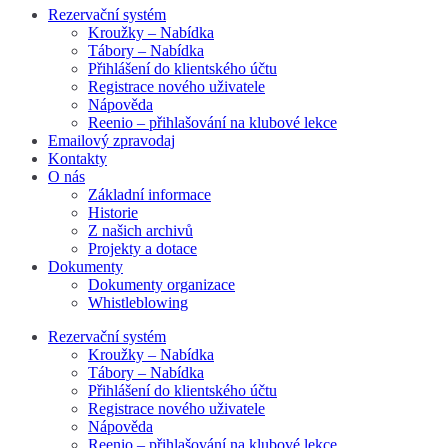
Rezervační systém
Kroužky – Nabídka
Tábory – Nabídka
Přihlášení do klientského účtu
Registrace nového uživatele
Nápověda
Reenio – přihlašování na klubové lekce
Emailový zpravodaj
Kontakty
O nás
Základní informace
Historie
Z našich archivů
Projekty a dotace
Dokumenty
Dokumenty organizace
Whistleblowing
Rezervační systém
Kroužky – Nabídka
Tábory – Nabídka
Přihlášení do klientského účtu
Registrace nového uživatele
Nápověda
Reenio – přihlašování na klubové lekce