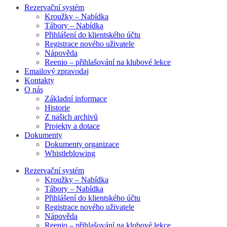
Rezervační systém
Kroužky – Nabídka
Tábory – Nabídka
Přihlášení do klientského účtu
Registrace nového uživatele
Nápověda
Reenio – přihlašování na klubové lekce
Emailový zpravodaj
Kontakty
O nás
Základní informace
Historie
Z našich archivů
Projekty a dotace
Dokumenty
Dokumenty organizace
Whistleblowing
Rezervační systém
Kroužky – Nabídka
Tábory – Nabídka
Přihlášení do klientského účtu
Registrace nového uživatele
Nápověda
Reenio – přihlašování na klubové lekce