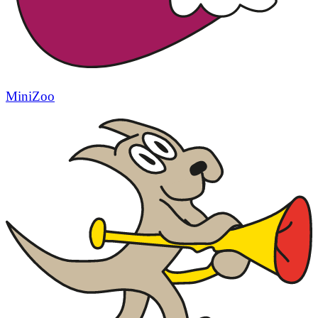
MiniZoo