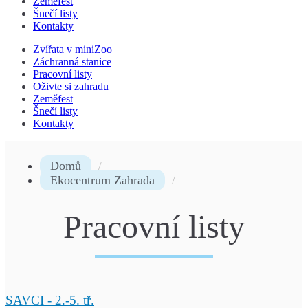
Zeměfest
Šnečí listy
Kontakty
Zvířata v miniZoo
Záchranná stanice
Pracovní listy
Oživte si zahradu
Zeměfest
Šnečí listy
Kontakty
Domů
Ekocentrum Zahrada
Pracovní listy
SAVCI - 2.-5. tř.