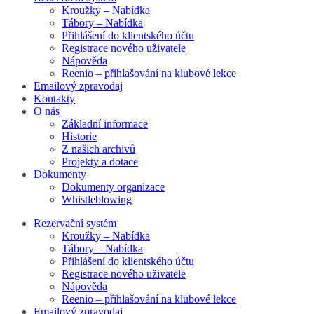
Kroužky – Nabídka
Tábory – Nabídka
Přihlášení do klientského účtu
Registrace nového uživatele
Nápověda
Reenio – přihlašování na klubové lekce
Emailový zpravodaj
Kontakty
O nás
Základní informace
Historie
Z našich archivů
Projekty a dotace
Dokumenty
Dokumenty organizace
Whistleblowing
Rezervační systém
Kroužky – Nabídka
Tábory – Nabídka
Přihlášení do klientského účtu
Registrace nového uživatele
Nápověda
Reenio – přihlašování na klubové lekce
Emailový zpravodaj