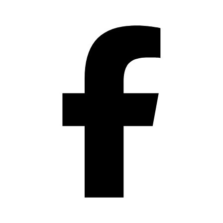
Přeskočit
na
obsah