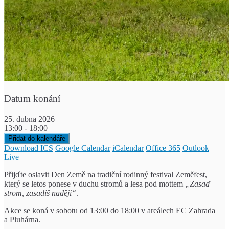
Datum konání
25. dubna 2026
13:00 - 18:00
Přidat do kalendáře
Download ICS
Google Calendar
iCalendar
Office 365
Outlook
Live
Přijďte oslavit Den Země na tradiční rodinný festival Zeměfest,
který se letos ponese v duchu stromů a lesa pod mottem
„Zasaď
strom, zasadíš naději“
.
Akce se koná v sobotu od 13:00 do 18:00 v areálech EC Zahrada
a Pluhárna.