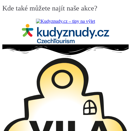
–
Zasaď
Kde také můžete najít naše akce?
strom,
zasadíš
naději!