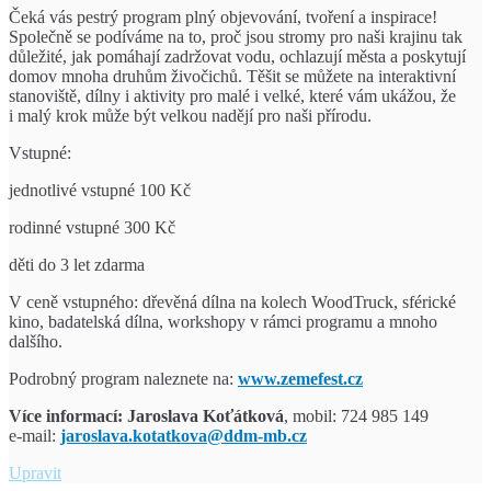
Čeká vás pestrý program plný objevování, tvoření a inspirace!
Společně se podíváme na to, proč jsou stromy pro naši krajinu tak
důležité, jak pomáhají zadržovat vodu, ochlazují města a poskytují
domov mnoha druhům živočichů. Těšit se můžete na interaktivní
stanoviště, dílny i aktivity pro malé i velké, které vám ukážou, že
i malý krok může být velkou nadějí pro naši přírodu.
Vstupné:
jednotlivé vstupné 100 Kč
rodinné vstupné 300 Kč
děti do 3 let zdarma
V ceně vstupného: dřevěná dílna na kolech WoodTruck, sférické
kino, badatelská dílna, workshopy v rámci programu a mnoho
dalšího.
Podrobný program naleznete na:
www.zemefest.cz
Více informací:
Jaroslava Koťátková
, mobil: 724 985 149
e-mail:
jaroslava.kotatkova@ddm-mb.cz
Zeměfest
Upravit