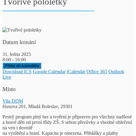
Tvořivé pololetky
Datum konání
31. ledna 2025
8:00 - 16:00
Přidat do kalendáře
Download ICS
Google Calendar
iCalendar
Office 365
Outlook
Live
Místo
Vila DDM
Husova 201, Mladá Boleslav, 29301
Pestrý program plný her a tvoření je připraven pro všechny nadšené
a hravé děti od první třídy ZŠ. S sebou přezůvky a vhodné oblečení
na ven i dovnitř
na vyrábění a hraní. Kapacita je omezena. Přihlášky a platby