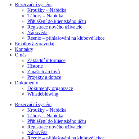
Rezervační systém
Kroužky – Nabídka
Tábory – Nabídka
Přihlášení do klientského účtu
Registrace nového uživatele
Nápověda
Reenio – přihlašování na klubové lekce
Emailový zpravodaj
Kontakty
O nás
Základní informace
Historie
Z našich archivů
Projekty a dotace
Dokumenty
Dokumenty organizace
Whistleblowing
Rezervační systém
Kroužky – Nabídka
Tábory – Nabídka
Přihlášení do klientského účtu
Registrace nového uživatele
Nápověda
Reenio – přihlašování na klubové lekce