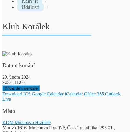
Kam jít
Události
Klub Korálek
Datum konání
29. února 2024
9:00 - 11:00
Přidat do kalendáře
Download ICS
Google Calendar
iCalendar
Office 365
Outlook
Live
Místo
KDM Mnichovo Hradiště
Mírová 1616, Mnichovo Hradiště, Česká republika, 295 01 ,