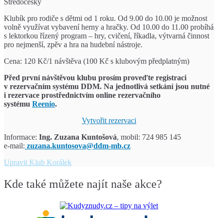
Středočeský
Klubík pro rodiče s dětmi od 1 roku. Od 9.00 do 10.00 je možnost
volně využívat vybavení herny a hračky. Od 10.00 do 11.00 probíhá
s lektorkou řízený program – hry, cvičení, říkadla, výtvarná činnost
pro nejmenší, zpěv a hra na hudební nástroje.
Cena: 120 Kč/1 návštěva (100 Kč s klubovým předplatným)
Před první návštěvou klubu prosím proveďte registraci
v rezervačním systému DDM.
Na jednotlivá setkání jsou nutné
i rezervace prostřednictvím
online rezervačního
systému
Reenio
.
Vytvořit rezervaci
Informace:
Ing. Zuzana Kuntošová
, mobil: 724 985 145
e-mail:
zuzana.kuntosova@ddm-mb.cz
Upravit
Klub Korálek
Kde také můžete najít naše akce?