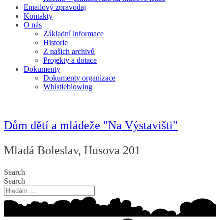
Emailový zpravodaj
Kontakty
O nás
Základní informace
Historie
Z našich archivů
Projekty a dotace
Dokumenty
Dokumenty organizace
Whistleblowing
Dům dětí a mládeže "Na Výstavišti"
Mladá Boleslav, Husova 201
Search
Search