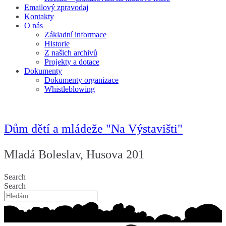
Emailový zpravodaj
Kontakty
O nás
Základní informace
Historie
Z našich archivů
Projekty a dotace
Dokumenty
Dokumenty organizace
Whistleblowing
Dům dětí a mládeže "Na Výstavišti"
Mladá Boleslav, Husova 201
Search
Search