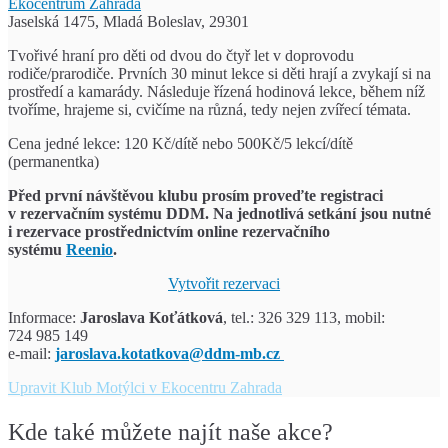
Ekocentrum Zahrada
Jaselská 1475, Mladá Boleslav, 29301
Tvořivé hraní pro děti od dvou do čtyř let v doprovodu
rodiče/prarodiče. Prvních 30 minut lekce si děti hrají a zvykají si na
prostředí a kamarády. Následuje řízená hodinová lekce, během níž
tvoříme, hrajeme si, cvičíme na různá, tedy nejen zvířecí témata.
Cena jedné lekce: 120 Kč/dítě nebo 500Kč/5 lekcí/dítě
(permanentka)
Před první návštěvou klubu prosím proveďte registraci
v rezervačním systému DDM.
Na jednotlivá setkání jsou nutné
i rezervace prostřednictvím
online rezervačního
systému
Reenio
.
Vytvořit rezervaci
Informace:
Jaroslava Koťátková
, tel.: 326 329 113, mobil:
724 985 149
e-mail:
jaroslava.kotatkova@ddm-mb.cz
Upravit
Klub Motýlci v Ekocentru Zahrada
Kde také můžete najít naše akce?