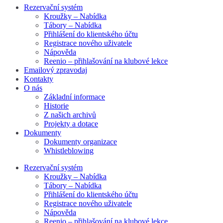
Rezervační systém
Kroužky – Nabídka
Tábory – Nabídka
Přihlášení do klientského účtu
Registrace nového uživatele
Nápověda
Reenio – přihlašování na klubové lekce
Emailový zpravodaj
Kontakty
O nás
Základní informace
Historie
Z našich archivů
Projekty a dotace
Dokumenty
Dokumenty organizace
Whistleblowing
Rezervační systém
Kroužky – Nabídka
Tábory – Nabídka
Přihlášení do klientského účtu
Registrace nového uživatele
Nápověda
Reenio – přihlašování na klubové lekce