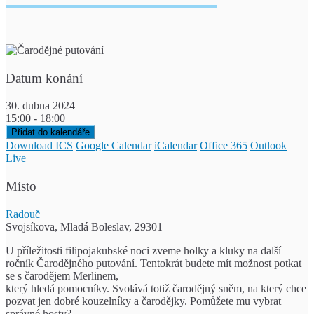
Datum konání
30. dubna 2024
15:00 - 18:00
Přidat do kalendáře
Download ICS
Google Calendar
iCalendar
Office 365
Outlook
Live
Místo
Radouč
Svojsíkova, Mladá Boleslav, 29301
U příležitosti filipojakubské noci zveme holky a kluky na další
ročník Čarodějného putování. Tentokrát budete mít možnost potkat
se s čarodějem Merlinem,
který hledá pomocníky. Svolává totiž čarodějný sněm, na který chce
pozvat jen dobré kouzelníky a čarodějky. Pomůžete mu vybrat
správné hosty?