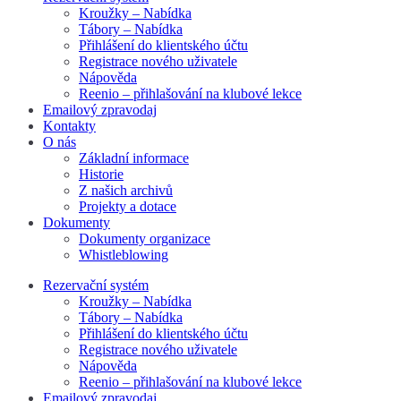
Kroužky – Nabídka
Tábory – Nabídka
Přihlášení do klientského účtu
Registrace nového uživatele
Nápověda
Reenio – přihlašování na klubové lekce
Emailový zpravodaj
Kontakty
O nás
Základní informace
Historie
Z našich archivů
Projekty a dotace
Dokumenty
Dokumenty organizace
Whistleblowing
Rezervační systém
Kroužky – Nabídka
Tábory – Nabídka
Přihlášení do klientského účtu
Registrace nového uživatele
Nápověda
Reenio – přihlašování na klubové lekce
Emailový zpravodaj