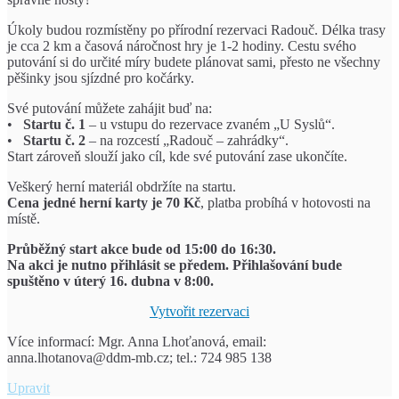
Úkoly budou rozmístěny po přírodní rezervaci Radouč. Délka trasy
je cca 2 km a časová náročnost hry je 1-2 hodiny. Cestu svého
putování si do určité míry budete plánovat sami, přesto ne všechny
pěšinky jsou sjízdné pro kočárky.
Své putování můžete zahájit buď na:
•
Startu č. 1
– u vstupu do rezervace zvaném „U Syslů“.
•
Startu č. 2
– na rozcestí „Radouč – zahrádky“.
Start zároveň slouží jako cíl, kde své putování zase ukončíte.
Veškerý herní materiál obdržíte na startu.
Cena jedné herní karty je 70 Kč
, platba probíhá v hotovosti na
místě.
Průběžný start akce bude od 15:00 do 16:30.
Na akci je nutno přihlásit se předem. Přihlašování bude
spuštěno v úterý 16. dubna v 8:00.
Vytvořit rezervaci
Více informací: Mgr. Anna Lhoťanová, email:
anna.lhotanova@ddm-mb.cz; tel.: 724 985 138
Čarodějné
Upravit