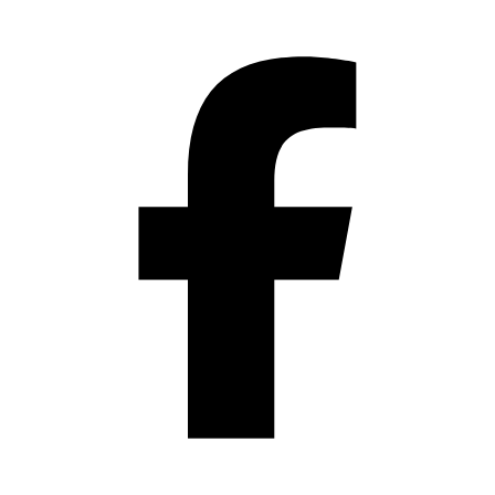
Přeskočit
na
obsah