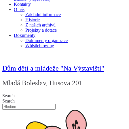
Kontakty
O nás
Základní informace
Historie
Z našich archivů
Projekty a dotace
Dokumenty
Dokumenty organizace
Whistleblowing
Dům dětí a mládeže "Na Výstavišti"
Mladá Boleslav, Husova 201
Search
Search