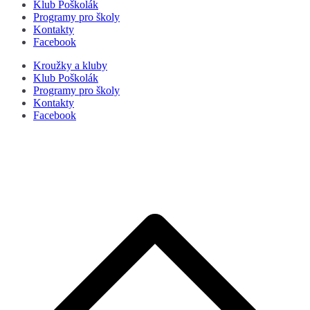
Klub Poškolák
Programy pro školy
Kontakty
Facebook
Kroužky a kluby
Klub Poškolák
Programy pro školy
Kontakty
Facebook
P
s
n
z