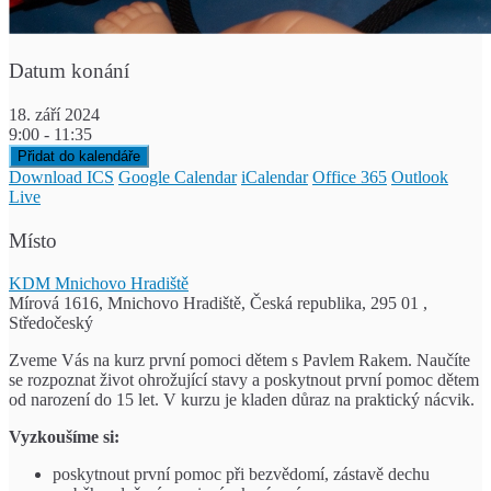
Datum konání
18. září 2024
9:00 - 11:35
Přidat do kalendáře
Download ICS
Google Calendar
iCalendar
Office 365
Outlook
Live
Místo
KDM Mnichovo Hradiště
Mírová 1616, Mnichovo Hradiště, Česká republika, 295 01 ,
Středočeský
Zveme Vás na kurz první pomoci dětem s Pavlem Rakem. Naučíte
se rozpoznat život ohrožující stavy a poskytnout první pomoc dětem
od narození do 15 let. V kurzu je kladen důraz na praktický nácvik.
Vyzkoušíme si:
poskytnout první pomoc při bezvědomí, zástavě dechu