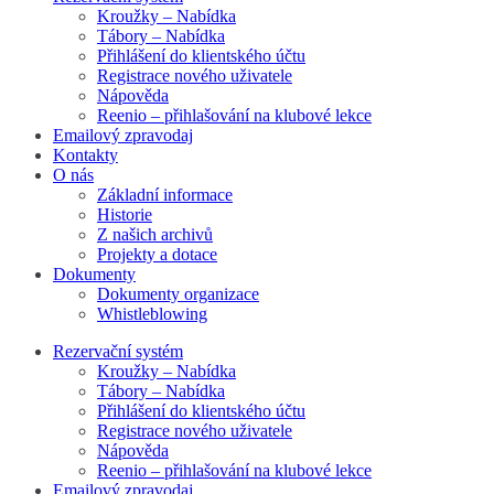
Kroužky – Nabídka
Tábory – Nabídka
Přihlášení do klientského účtu
Registrace nového uživatele
Nápověda
Reenio – přihlašování na klubové lekce
Emailový zpravodaj
Kontakty
O nás
Základní informace
Historie
Z našich archivů
Projekty a dotace
Dokumenty
Dokumenty organizace
Whistleblowing
Rezervační systém
Kroužky – Nabídka
Tábory – Nabídka
Přihlášení do klientského účtu
Registrace nového uživatele
Nápověda
Reenio – přihlašování na klubové lekce
Emailový zpravodaj