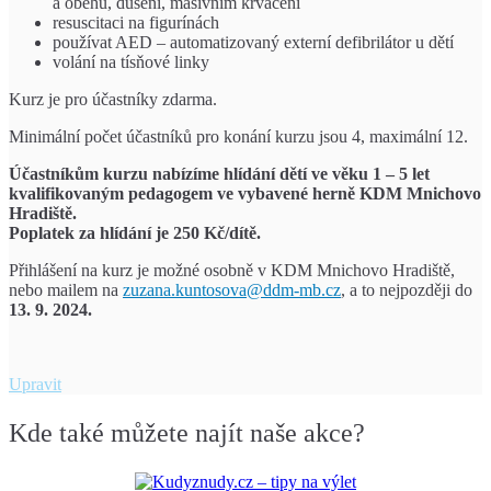
a oběhu, dušení, masivním krvácení
resuscitaci na figurínách
používat AED – automatizovaný externí defibrilátor u dětí
volání na tísňové linky
Kurz je pro účastníky zdarma.
Minimální počet účastníků pro konání kurzu jsou 4, maximální 12.
Účastníkům kurzu nabízíme hlídání dětí ve věku 1 – 5 let
kvalifikovaným pedagogem ve vybavené herně KDM Mnichovo
Hradiště.
Poplatek za hlídání je 250 Kč/dítě.
Přihlášení na kurz je možné osobně v KDM Mnichovo Hradiště,
nebo mailem na
zuzana.kuntosova@ddm-mb.cz
, a to nejpozději do
13. 9. 2024.
155
Upravit
minut
pro
Kde také můžete najít naše akce?
život