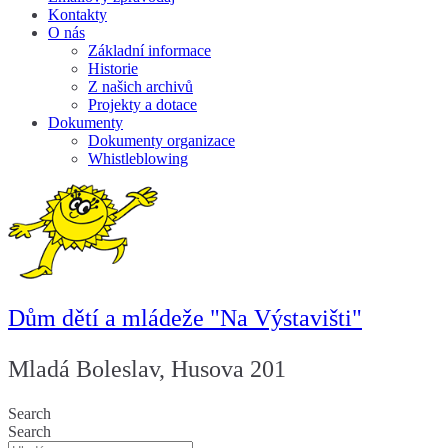
Kontakty
O nás
Základní informace
Historie
Z našich archivů
Projekty a dotace
Dokumenty
Dokumenty organizace
Whistleblowing
Dům dětí a mládeže "Na Výstavišti"
Mladá Boleslav, Husova 201
Search
Search