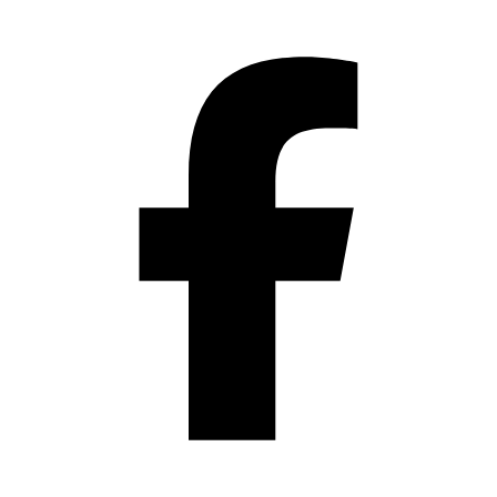
Přeskočit
na
obsah