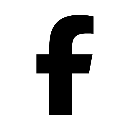
Přeskočit
na
obsah