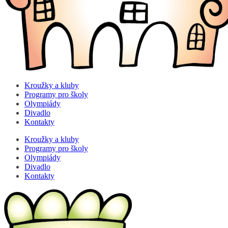
Kroužky a kluby
Programy pro školy
Olympiády
Divadlo
Kontakty
Kroužky a kluby
Programy pro školy
Olympiády
Divadlo
Kontakty