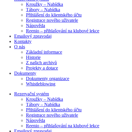
Kroužky – Nabídka
Tábory – Nabídka
Přihlášení do klientského účtu
Registrace nového uživatele
Nápověda
Reenio – přihlašování na klubové lekce
Emailový zpravodaj
Kontakty
O nás
Základní informace
Historie
Z našich archivů
Projekty a dotace
Dokumenty
Dokumenty organizace
Whistleblowing
Rezervační systém
Kroužky – Nabídka
Tábory – Nabídka
Přihlášení do klientského účtu
Registrace nového uživatele
Nápověda
Reenio – přihlašování na klubové lekce
Emailový zpravodaj