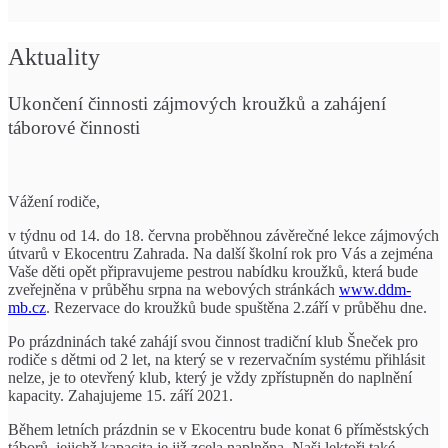
Aktuality
Ukončení činnosti zájmových kroužků a zahájení
táborové činnosti
Vážení rodiče,
v týdnu od 14. do 18. června proběhnou závěrečné lekce zájmových
útvarů v Ekocentru Zahrada. Na další školní rok pro Vás a zejména
Vaše děti opět připravujeme pestrou nabídku kroužků, která bude
zveřejněna v průběhu srpna na webových stránkách
www.ddm-
mb.cz
. Rezervace do kroužků bude spuštěna 2.září v průběhu dne.
Po prázdninách také zahájí svou činnost tradiční klub Šneček pro
rodiče s dětmi od 2 let, na který se v rezervačním systému přihlásit
nelze, je to otevřený klub, který je vždy zpřístupněn do naplnění
kapacity. Zahajujeme 15. září 2021.
Během letních prázdnin se v Ekocentru bude konat 6 příměstských
táborů, jejichž kapacita je již zcela naplněna. Naši lektoři také