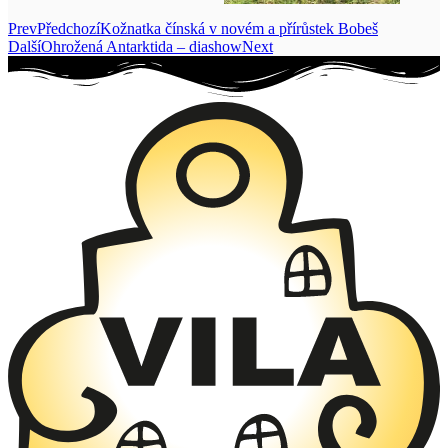
Prev
Předchozí
Kožnatka čínská v novém a přírůstek Bobeš
Další
Ohrožená Antarktida – diashow
Next