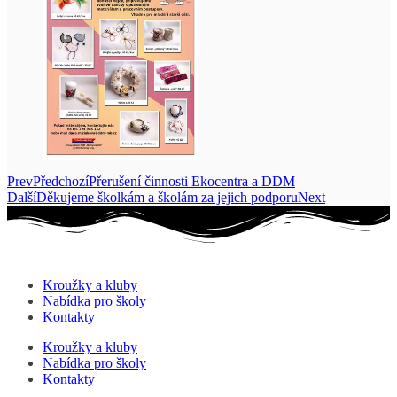
Prev
Předchozí
Přerušení činnosti Ekocentra a DDM
Další
Děkujeme školkám a školám za jejich podporu
Next
Kroužky a kluby
Nabídka pro školy
Kontakty
Kroužky a kluby
Nabídka pro školy
Kontakty