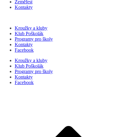
Zeměfest
Kontakty
Kroužky a kluby
Klub Poškolák
Programy pro školy
Kontakty
Facebook
Kroužky a kluby
Klub Poškolák
Programy pro školy
Kontakty
Facebook
P
s
n
z