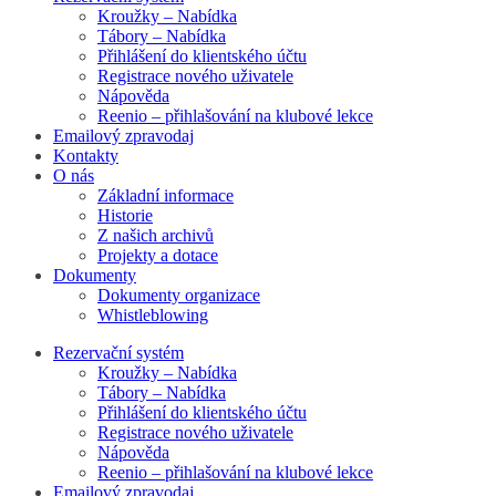
Kroužky – Nabídka
Tábory – Nabídka
Přihlášení do klientského účtu
Registrace nového uživatele
Nápověda
Reenio – přihlašování na klubové lekce
Emailový zpravodaj
Kontakty
O nás
Základní informace
Historie
Z našich archivů
Projekty a dotace
Dokumenty
Dokumenty organizace
Whistleblowing
Rezervační systém
Kroužky – Nabídka
Tábory – Nabídka
Přihlášení do klientského účtu
Registrace nového uživatele
Nápověda
Reenio – přihlašování na klubové lekce
Emailový zpravodaj