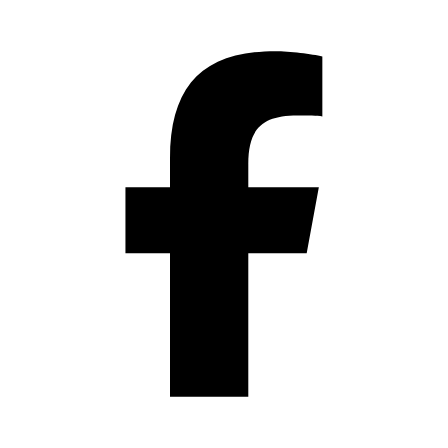
Přeskočit
na
obsah