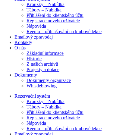
Kroužky – Nabídka
Tábory – Nabídka
Přihlášení do klientského účtu
Registrace nového uživatele
Nápověda
Reenio – přihlašování na klubové lekce
Emailový zpravodaj
Kontakty
O nás
Základní informace
Historie
Z našich archivů
Projekty a dotace
Dokumenty
Dokumenty organizace
Whistleblowing
Rezervační systém
Kroužky – Nabídka
Tábory – Nabídka
Přihlášení do klientského účtu
Registrace nového uživatele
Nápověda
Reenio – přihlašování na klubové lekce
Emailový zpravodaj