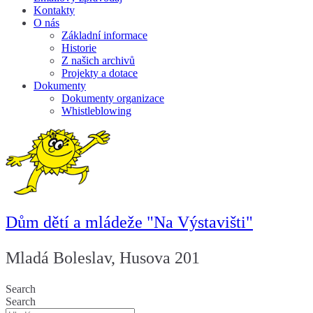
Kontakty
O nás
Základní informace
Historie
Z našich archivů
Projekty a dotace
Dokumenty
Dokumenty organizace
Whistleblowing
Dům dětí a mládeže "Na Výstavišti"
Mladá Boleslav, Husova 201
Search
Search