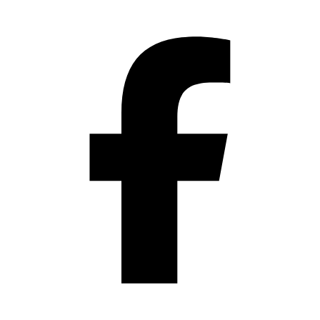
Přeskočit
na
obsah