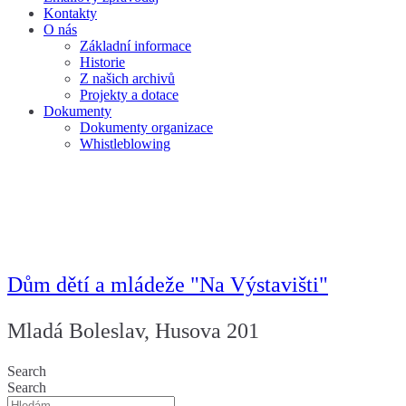
Kontakty
O nás
Základní informace
Historie
Z našich archivů
Projekty a dotace
Dokumenty
Dokumenty organizace
Whistleblowing
Dům dětí a mládeže "Na Výstavišti"
Mladá Boleslav, Husova 201
Search
Search