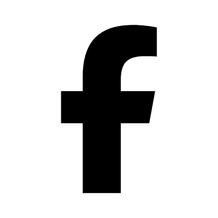
Přeskočit
na
obsah