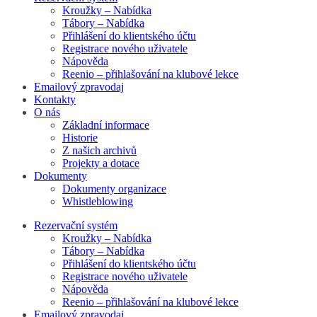
Kroužky – Nabídka
Tábory – Nabídka
Přihlášení do klientského účtu
Registrace nového uživatele
Nápověda
Reenio – přihlašování na klubové lekce
Emailový zpravodaj
Kontakty
O nás
Základní informace
Historie
Z našich archivů
Projekty a dotace
Dokumenty
Dokumenty organizace
Whistleblowing
Rezervační systém
Kroužky – Nabídka
Tábory – Nabídka
Přihlášení do klientského účtu
Registrace nového uživatele
Nápověda
Reenio – přihlašování na klubové lekce
Emailový zpravodaj