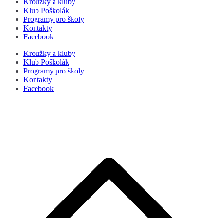
Kroužky a kluby
Klub Poškolák
Programy pro školy
Kontakty
Facebook
Kroužky a kluby
Klub Poškolák
Programy pro školy
Kontakty
Facebook
P
s
n
z