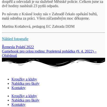
dospělí a odevzdali je na služebně Městské policie. Celkem jsme za
dvě hodiny nasbírali 23 pytlů odpadu.
Po návratu z Krásné louky nás v Zahradě čekalo opékání buřtů,
malá odměna za práci. Všem zúčastněným moc děkujeme.
Martina Kotlabová, pedagog EC Zahrada DDM
Náhled fotografie
Řemesla Polabí 2022
Navigace
Gamebook pro celou rodinu: Popletená pohádka (9. 4. 2022) –
pro
Ohlédnutí
příspěvek
Kroužky a kluby
Nabídka pro školy
Kontakty
Kroužky a kluby
Nabídka pro školy
Kontakty