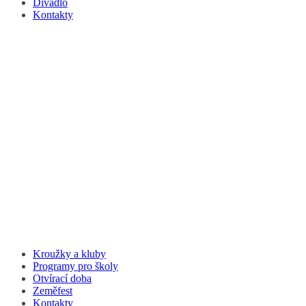
Divadlo
Kontakty
Kroužky a kluby
Programy pro školy
Otvírací doba
Zeměfest
Kontakty