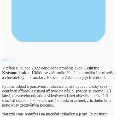
Archiv
V pátek 8. dubna 2022 odpoledne proběhla akce
Ukliďme
Krásnou louku
. Úklidu se zúčastnilo 30 dětí z kroužku Lesní svišti
a chovatelských kroužků z Ekocentra Zahrada a jejich vedoucí.
Pytli na odpad a pracovními rukavicemi nás vybavil Český svaz
ochránců přírody a ostatní už bylo na nás. V pytlích se kromě PET
lahví, plastového odpadu a skleněných lahví objevily nejrůznější
součásti ošacení a koberců, nosič a funkční zvonek z jízdního kola
nebo kusy zrezivělých kolejnic.
Narazili jsme bohužel i na injekční stříkačky a jehly. Ty posbírali