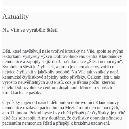
Aktuality
Na Vile se vyrábělo štěstí
Děti, které navštěvují naše tvořivé kroužky na Vile, spolu se svými
lektorkami vyslyšely výzvu Dobrovolnického centra Klaudiánovy
nemocnice a zapojily se již do 3. ročníku akce „Štěstí nemocným“.
Symbolem štěstí je čtyřlístek, a proto je cílem akce vytvořit co
nejvíce čtyřlístků v jakékoliv podobě. Na Vile tak vznikaly např.
keramické čtyřlístkové zápichy nebo přívěsky. Celkem jich u nás
vyrostlo neuvěřitelných 200 kusů, což je třetina počtu, kterého
chtělo Dobrovolnické centrum dosáhnout. Máme to v našich
kroužkách ale pašáky.
Čtyřlístky nejen od našich dětí budou dobrovolníci Klaudiánovy
nemocnice rozdávat pacientům na Mezinárodní den nemocných,
a to 11. února. Pokud byste i vy chtěli přispět pár čtyřlístky, je určitě
ještě čas se zapojit. A my doufáme, že čtyřlístky opravdu přinesou
pacientům nemocnice štěstí a přispějí k brzkému uzdravení.