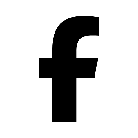
Přeskočit
na
obsah