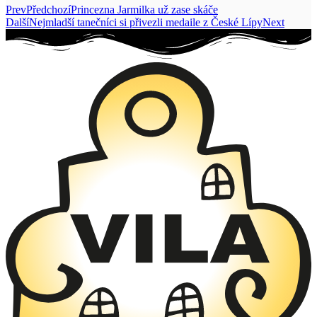
Prev
Předchozí
Princezna Jarmilka už zase skáče
Další
Nejmladší tanečníci si přivezli medaile z České Lípy
Next