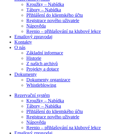
Kroužky – Nabídka
Tábory – Nabídka
Přihlášení do klientského účtu
Registrace nového uživatele
Nápověda
Reenio – přihlašování na klubové lekce
Emailový zpravodaj
Kontakty
O nás
Základní informace
Historie
Z našich archivů
Projekty a dotace
Dokumenty
Dokumenty organizace
Whistleblowing
Rezervační systém
Kroužky – Nabídka
Tábory – Nabídka
Přihlášení do klientského účtu
Registrace nového uživatele
Nápověda
Reenio – přihlašování na klubové lekce
Emailový zpravodaj