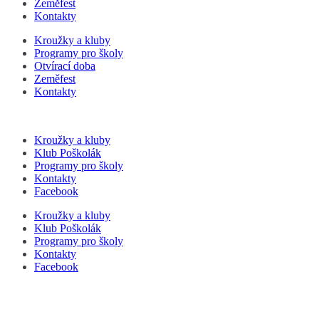
Zeměfest
Kontakty
Kroužky a kluby
Programy pro školy
Otvírací doba
Zeměfest
Kontakty
Kroužky a kluby
Klub Poškolák
Programy pro školy
Kontakty
Facebook
Kroužky a kluby
Klub Poškolák
Programy pro školy
Kontakty
Facebook
P
s
n