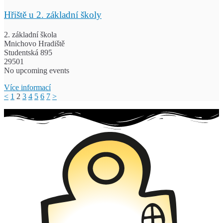
Hřiště u 2. základní školy
2. základní škola
Mnichovo Hradiště
Studentská 895
29501
No upcoming events
Více informací
<
1
2
3
4
5
6
7
>