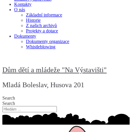
Kontakty
O nás
Základní informace
Historie
Z našich archivů
Projekty a dotace
Dokumenty
Dokumenty organizace
Whistleblowing
Dům dětí a mládeže "Na Výstavišti"
Mladá Boleslav, Husova 201
Search
Search