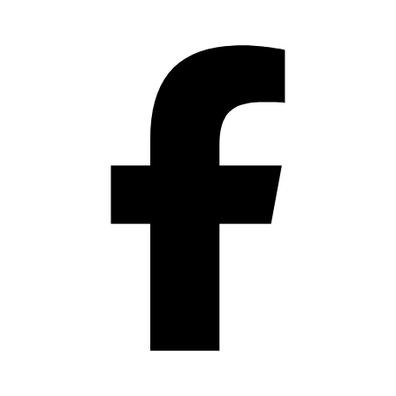
Přeskočit
na
obsah