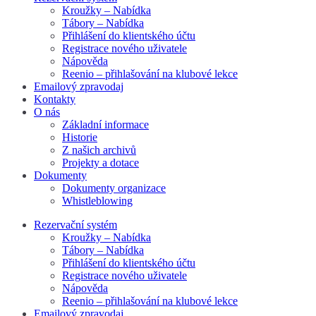
Kroužky – Nabídka
Tábory – Nabídka
Přihlášení do klientského účtu
Registrace nového uživatele
Nápověda
Reenio – přihlašování na klubové lekce
Emailový zpravodaj
Kontakty
O nás
Základní informace
Historie
Z našich archivů
Projekty a dotace
Dokumenty
Dokumenty organizace
Whistleblowing
Rezervační systém
Kroužky – Nabídka
Tábory – Nabídka
Přihlášení do klientského účtu
Registrace nového uživatele
Nápověda
Reenio – přihlašování na klubové lekce
Emailový zpravodaj