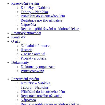
Rezervační systém
Kroužky – Nabídka
Tábory – Nabídka
Přihlášení do klientského účtu
Registrace nového uživatele
Nápověda
Reenio – přihlašování na klubové lekce
Emailový zpravodaj
Kontakty
O nás
Základní informace
Historie
Z našich archivů
Projekty a dotace
Dokumenty
Dokumenty organizace
Whistleblowing
Rezervační systém
Kroužky – Nabídka
Tábory – Nabídka
Přihlášení do klientského účtu
Registrace nového uživatele
Nápověda
Reenio – přihlašování na klubové lekce