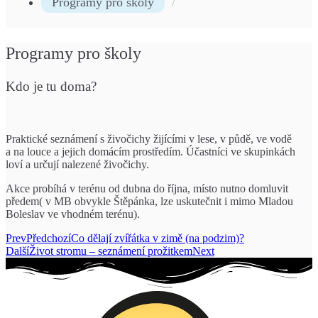
Programy pro školy
Programy pro školy
Kdo je tu doma?
Praktické seznámení s živočichy žijícími v lese, v půdě, ve vodě
a na louce a jejich domácím prostředím. Účastníci ve skupinkách
loví a určují nalezené živočichy.
Akce probíhá v terénu od dubna do října, místo nutno domluvit
předem( v MB obvykle Štěpánka, lze uskutečnit i mimo Mladou
Boleslav ve vhodném terénu).
Prev
Předchozí
Co dělají zvířátka v zimě (na podzim)?
Další
Život stromu – seznámení prožitkem
Next