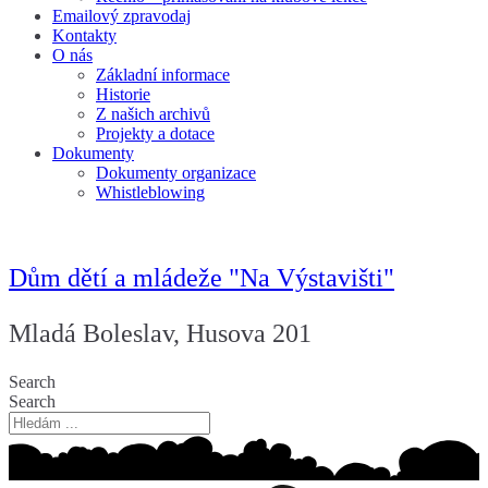
Emailový zpravodaj
Kontakty
O nás
Základní informace
Historie
Z našich archivů
Projekty a dotace
Dokumenty
Dokumenty organizace
Whistleblowing
Dům dětí a mládeže "Na Výstavišti"
Mladá Boleslav, Husova 201
Search
Search