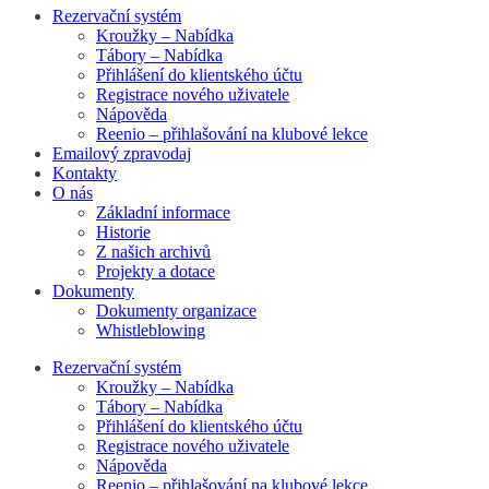
Rezervační systém
Kroužky – Nabídka
Tábory – Nabídka
Přihlášení do klientského účtu
Registrace nového uživatele
Nápověda
Reenio – přihlašování na klubové lekce
Emailový zpravodaj
Kontakty
O nás
Základní informace
Historie
Z našich archivů
Projekty a dotace
Dokumenty
Dokumenty organizace
Whistleblowing
Rezervační systém
Kroužky – Nabídka
Tábory – Nabídka
Přihlášení do klientského účtu
Registrace nového uživatele
Nápověda
Reenio – přihlašování na klubové lekce