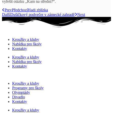
vyřešit otázku „Kam na střední?“.
Prev
Předchozí
Hadi zblízka
Další
Dušičkový podvečer v zámecké zahradě
Next
Kroužky a kluby
Nabídka pro školy
Kontakty
Kroužky a kluby
Nabídka pro školy
Kontakty
Kroužky a kluby
Programy pro školy
Olympiády
Divadlo
Kontakty
Kroužky a kluby