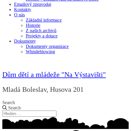
Emailový zpravodaj
Kontakty
O nás
Základní informace
Historie
Z našich archivů
Projekty a dotace
Dokumenty
Dokumenty organizace
Whistleblowing
Dům dětí a mládeže "Na Výstavišti"
Mladá Boleslav, Husova 201
Search
Search