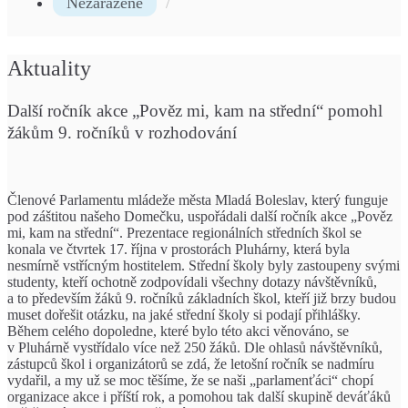
Nezařazené
Aktuality
Další ročník akce „Pověz mi, kam na střední“ pomohl
žákům 9. ročníků v rozhodování
Členové Parlamentu mládeže města Mladá Boleslav, který funguje
pod záštitou našeho Domečku, uspořádali další ročník akce „Pověz
mi, kam na střední“. Prezentace regionálních středních škol se
konala ve čtvrtek 17. října v prostorách Pluhárny, která byla
nesmírně vstřícným hostitelem. Střední školy byly zastoupeny svými
studenty, kteří ochotně zodpovídali všechny dotazy návštěvníků,
a to především žáků 9. ročníků základních škol, kteří již brzy budou
muset dořešit otázku, na jaké střední školy si podají přihlášky.
Během celého dopoledne, které bylo této akci věnováno, se
v Pluhárně vystřídalo více než 250 žáků. Dle ohlasů návštěvníků,
zástupců škol i organizátorů se zdá, že letošní ročník se nadmíru
vydařil, a my už se moc těšíme, že se naši „parlamenťáci“ chopí
organizace akce i příští rok, a pomohou tak další skupině deváťáků