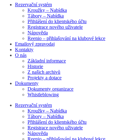
Rezervační systém
Kroužky – Nabídka
Tábory – Nabídka
Přihlášení do klientského účtu
Registrace nového uživatele
Nápověda
Reenio – přihlašování na klubové lekce
Emailový zpravodaj
Kontakty
O nás
Základní informace
Historie
Z našich archivů
Projekty a dotace
Dokumenty
Dokumenty organizace
Whistleblowing
Rezervační systém
Kroužky – Nabídka
Tábory – Nabídka
Přihlášení do klientského účtu
Registrace nového uživatele
Nápověda
Reenio – přihlašování na klubové lekce