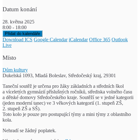
Datum konání
28. května 2025
8:00 - 18:00
Přidat do kalendáře
Download ICS
Google Calendar
iCalendar
Office 365
Outlook
Live
Místo
Dům kultury
Dukelská 1093, Mladá Boleslav, Středočeský kraj, 29301
Taneční soutěž je určena pro žáky základních a středních škol
a víceletých gymnázií příslušných ročníků, střediska volného času
a dětské domovy Středočeského kraje. Soutěží se v jedné kategorii
(jeden moderní tanec) ve 3 věkových kategorií (1. stupeň ZŠ,
2. stupeň ZŠ a SŠ).
Toto kolo je pouze pro postupující týmy a mini týmy z oblastního
kola.
Nehradí se žádný poplatek.