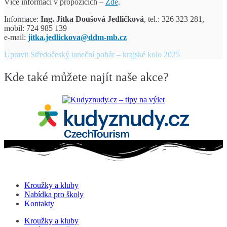
Více informací v propozicích –
Zde
.
Informace:
Ing. Jitka Doušová Jedličková
, tel.: 326 323 281,
mobil: 724 985 139
e-mail:
jitka.jedlickova@ddm-mb.cz
Upravit
Středočeský taneční pohár – krajské kolo 2025
Kde také můžete najít naše akce?
Kroužky a kluby
Nabídka pro školy
Kontakty
Kroužky a kluby