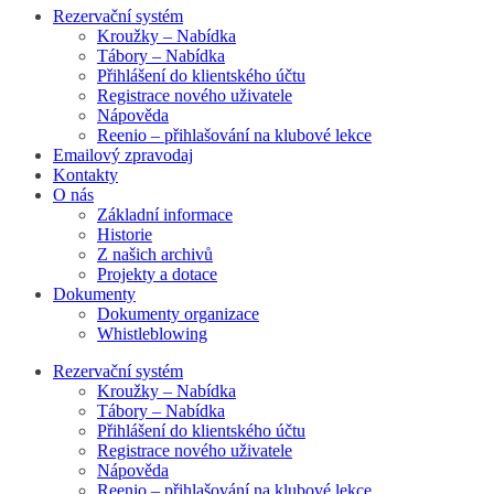
Rezervační systém
Kroužky – Nabídka
Tábory – Nabídka
Přihlášení do klientského účtu
Registrace nového uživatele
Nápověda
Reenio – přihlašování na klubové lekce
Emailový zpravodaj
Kontakty
O nás
Základní informace
Historie
Z našich archivů
Projekty a dotace
Dokumenty
Dokumenty organizace
Whistleblowing
Rezervační systém
Kroužky – Nabídka
Tábory – Nabídka
Přihlášení do klientského účtu
Registrace nového uživatele
Nápověda
Reenio – přihlašování na klubové lekce