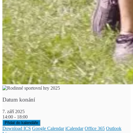
Datum konání
7. září 2025
14:00 - 18:00
Přidat do kalendáře
Download ICS
Google Calendar
iCalendar
Office 365
Outlook