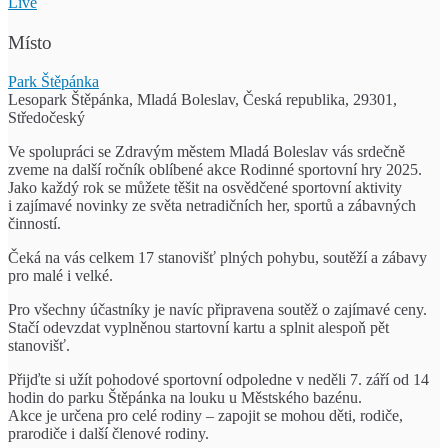
Live
Místo
Park Štěpánka
Lesopark Štěpánka, Mladá Boleslav, Česká republika, 29301,
Středočeský
Ve spolupráci se Zdravým městem Mladá Boleslav vás srdečně
zveme na další ročník oblíbené akce Rodinné sportovní hry 2025.
Jako každý rok se můžete těšit na osvědčené sportovní aktivity
i zajímavé novinky ze světa netradičních her, sportů a zábavných
činností.
Čeká na vás celkem 17 stanovišť plných pohybu, soutěží a zábavy
pro malé i velké.
Pro všechny účastníky je navíc připravena soutěž o zajímavé ceny.
Stačí odevzdat vyplněnou startovní kartu a splnit alespoň pět
stanovišť.
Přijďte si užít pohodové sportovní odpoledne v neděli 7. září od 14
hodin do parku Štěpánka na louku u Městského bazénu.
Akce je určena pro celé rodiny – zapojit se mohou děti, rodiče,
prarodiče i další členové rodiny.