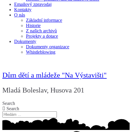
Emailový zpravodaj
Kontakty
O nás
Základní informace
Historie
Z našich archivů
Projekty a dotace
Dokumenty
Dokumenty organizace
Whistleblowing
Dům dětí a mládeže "Na Výstavišti"
Mladá Boleslav, Husova 201
Search
Search