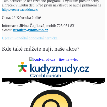
Tato hernička je bez řízeného programu s využitím prostor herny
a hraček v Klubu dětí. Před první návštěvou je nutné přihlášení na
https://rezervaceddm.cz/
Cena: 25 Kč/osoba či dítě
Informace:
Jiřina Čapková
, mobil: 725 051 831
e-mail:
hradiste@ddm-mb.cz
Upravit
Pondělní dopolední hernička
Kde také můžete najít naše akce?