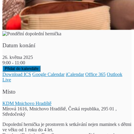
Datum konání
26. května 2025
9:00 - 11:00
Přidat do kalendáře
Download ICS
Google Calendar
iCalendar
Office 365
Outlook
Live
Místo
KDM Mnichovo Hradiště
Mírová 1616, Mnichovo Hradiště, Česká republika, 295 01 ,
Středočeský
Dopolední hernička je prostorem k setkávání nejen maminek s dětmi
ve věku od 1 roku do 4 let.