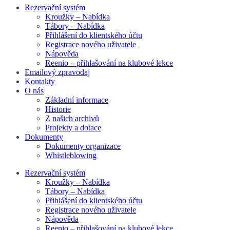
Rezervační systém
Kroužky – Nabídka
Tábory – Nabídka
Přihlášení do klientského účtu
Registrace nového uživatele
Nápověda
Reenio – přihlašování na klubové lekce
Emailový zpravodaj
Kontakty
O nás
Základní informace
Historie
Z našich archivů
Projekty a dotace
Dokumenty
Dokumenty organizace
Whistleblowing
Rezervační systém
Kroužky – Nabídka
Tábory – Nabídka
Přihlášení do klientského účtu
Registrace nového uživatele
Nápověda
Reenio – přihlašování na klubové lekce