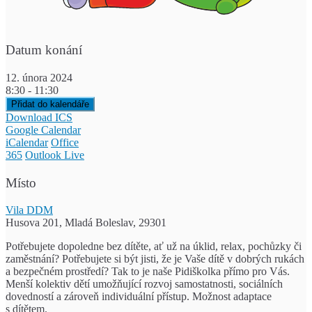
Datum konání
12. února 2024
8:30 - 11:30
Přidat do kalendáře
Download ICS
Google Calendar
iCalendar
Office
365
Outlook Live
Místo
Vila DDM
Husova 201, Mladá Boleslav, 29301
Potřebujete dopoledne bez dítěte, ať už na úklid, relax, pochůzky či
zaměstnání? Potřebujete si být jisti, že je Vaše dítě v dobrých rukách
a bezpečném prostředí? Tak to je naše Pidiškolka přímo pro Vás.
Menší kolektiv dětí umožňující rozvoj samostatnosti, sociálních
dovedností a zároveň individuální přístup. Možnost adaptace
s dítětem.