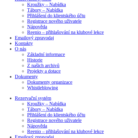
Kroužky – Nabídka
Tábory – Nabídka
Přihlášení do klientského účtu
Registrace nového uživatele
Nápověda
Reenio – přihlašování na klubové lekce
Emailový zpravodaj
Kontakty
O nás
Základní informace
Historie
Z našich archivů
Projekty a dotace
Dokumenty
Dokumenty organizace
Whistleblowing
Rezervační systém
Kroužky – Nabídka
Tábory – Nabídka
Přihlášení do klientského účtu
Registrace nového uživatele
Nápověda
Reenio – přihlašování na klubové lekce
Emailový zpravodaj