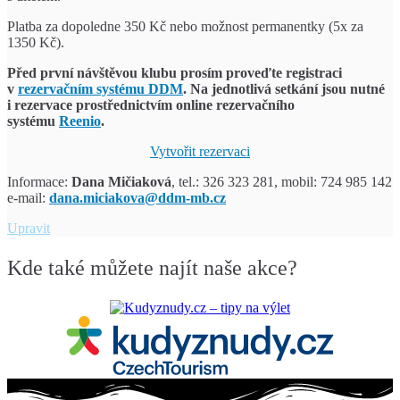
Platba za dopoledne 350 Kč nebo možnost permanentky (5x za
1350 Kč).
Před první návštěvou klubu prosím proveďte registraci
v
rezervačním systému DDM
.
Na jednotlivá setkání jsou nutné
i rezervace prostřednictvím
online rezervačního
systému
Reenio
.
Vytvořit rezervaci
Informace:
Dana Mičiaková
, tel.: 326 323 281, mobil: 724 985 142
e-mail:
dana.miciakova@ddm-mb.cz
Pidiškolka
Upravit
Kde také můžete najít naše akce?