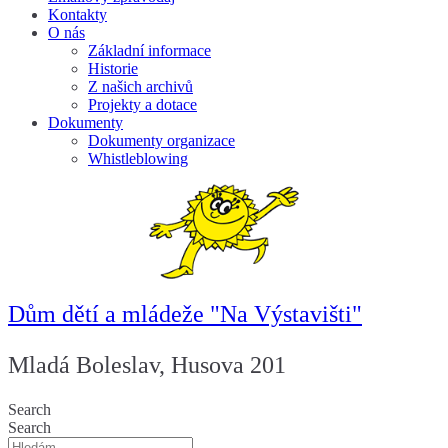
Kontakty
O nás
Základní informace
Historie
Z našich archivů
Projekty a dotace
Dokumenty
Dokumenty organizace
Whistleblowing
Dům dětí a mládeže "Na Výstavišti"
Mladá Boleslav, Husova 201
Search
Search