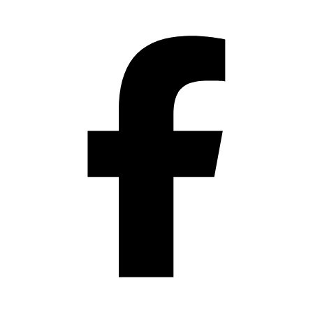
Přeskočit
na
obsah