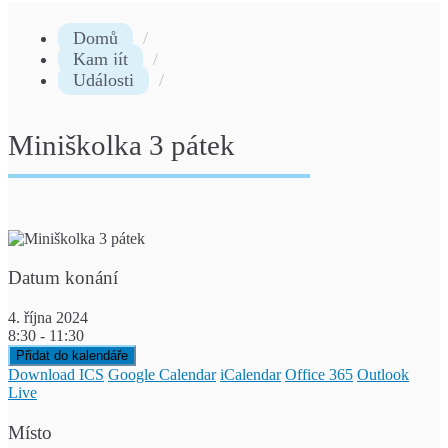
Domů
Kam jít
Události
Miniškolka 3 pátek
Datum konání
4. října 2024
8:30 - 11:30
Přidat do kalendáře
Download ICS
Google Calendar
iCalendar
Office 365
Outlook
Live
Místo