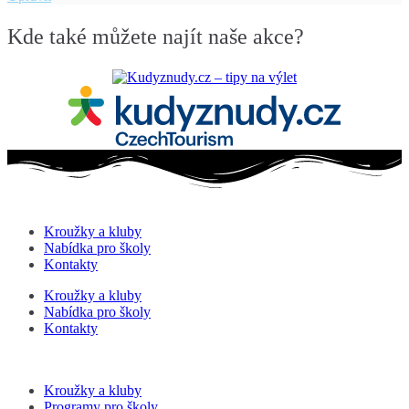
3
pátek
Kde také můžete najít naše akce?
Kroužky a kluby
Nabídka pro školy
Kontakty
Kroužky a kluby
Nabídka pro školy
Kontakty
Kroužky a kluby
Programy pro školy