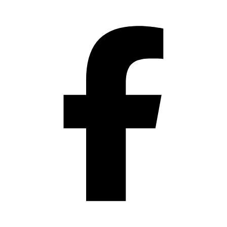
Přeskočit
na
obsah