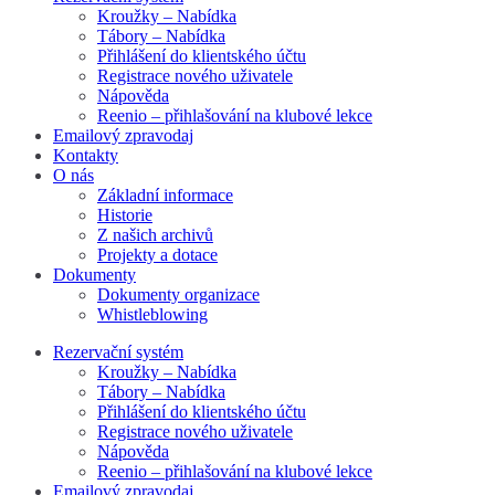
Kroužky – Nabídka
Tábory – Nabídka
Přihlášení do klientského účtu
Registrace nového uživatele
Nápověda
Reenio – přihlašování na klubové lekce
Emailový zpravodaj
Kontakty
O nás
Základní informace
Historie
Z našich archivů
Projekty a dotace
Dokumenty
Dokumenty organizace
Whistleblowing
Rezervační systém
Kroužky – Nabídka
Tábory – Nabídka
Přihlášení do klientského účtu
Registrace nového uživatele
Nápověda
Reenio – přihlašování na klubové lekce
Emailový zpravodaj