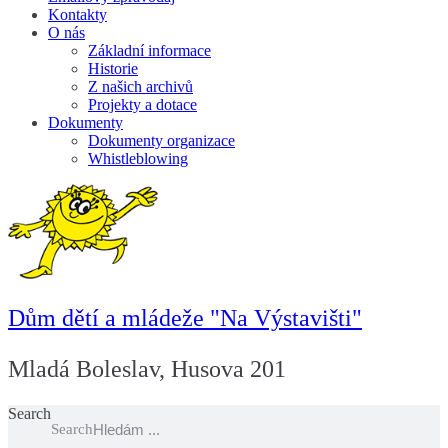
Kontakty
O nás
Základní informace
Historie
Z našich archivů
Projekty a dotace
Dokumenty
Dokumenty organizace
Whistleblowing
Dům dětí a mládeže "Na Výstavišti"
Mladá Boleslav, Husova 201
Search
Search