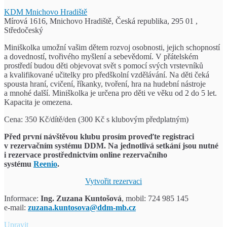
KDM Mnichovo Hradiště
Mírová 1616, Mnichovo Hradiště, Česká republika, 295 01 ,
Středočeský
Miniškolka umožní vašim dětem rozvoj osobnosti, jejich schopností
a dovedností, tvořivého myšlení a sebevědomí. V přátelském
prostředí budou děti objevovat svět s pomocí svých vrstevníků
a kvalifikované učitelky pro předškolní vzdělávání. Na děti čeká
spousta hraní, cvičení, říkanky, tvoření, hra na hudební nástroje
a mnohé další. Miniškolka je určena pro děti ve věku od 2 do 5 let.
Kapacita je omezena.
Cena: 350 Kč/dítě/den (300 Kč s klubovým předplatným)
Před první návštěvou klubu prosím proveďte registraci
v rezervačním systému DDM.
Na jednotlivá setkání jsou nutné
i rezervace prostřednictvím
online rezervačního
systému
Reenio
.
Vytvořit rezervaci
Informace:
Ing. Zuzana Kuntošová
, mobil: 724 985 145
e-mail:
zuzana.kuntosova@ddm-mb.cz
Miniškolka
Upravit