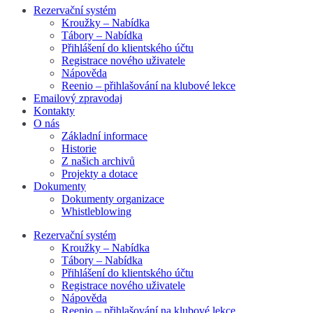
Rezervační systém
Kroužky – Nabídka
Tábory – Nabídka
Přihlášení do klientského účtu
Registrace nového uživatele
Nápověda
Reenio – přihlašování na klubové lekce
Emailový zpravodaj
Kontakty
O nás
Základní informace
Historie
Z našich archivů
Projekty a dotace
Dokumenty
Dokumenty organizace
Whistleblowing
Rezervační systém
Kroužky – Nabídka
Tábory – Nabídka
Přihlášení do klientského účtu
Registrace nového uživatele
Nápověda
Reenio – přihlašování na klubové lekce