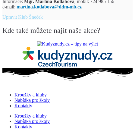
Informace:
Mgr. Martina
Kotlabová
, mobil: 724 985 156
e-mail:
martina.kotlabova@ddm-mb.cz
Upravit
Klub Šneček
Kde také můžete najít naše akce?
Kroužky a kluby
Nabídka pro školy
Kontakty
Kroužky a kluby
Nabídka pro školy
Kontakty