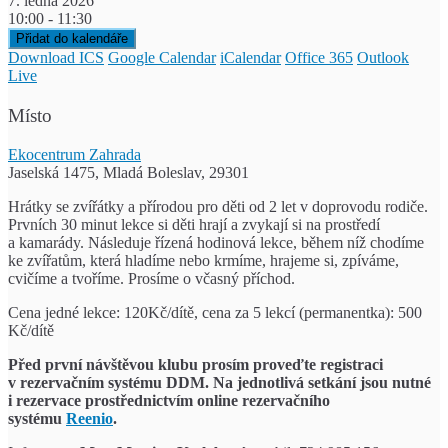
7. ledna 2026
10:00 - 11:30
Přidat do kalendáře
Download ICS
Google Calendar
iCalendar
Office 365
Outlook
Live
Místo
Ekocentrum Zahrada
Jaselská 1475, Mladá Boleslav, 29301
Hrátky se zvířátky a přírodou pro děti od 2 let v doprovodu rodiče.
Prvních 30 minut lekce si děti hrají a zvykají si na prostředí
a kamarády. Následuje řízená hodinová lekce, během níž chodíme
ke zvířatům, která hladíme nebo krmíme, hrajeme si, zpíváme,
cvičíme a tvoříme. Prosíme o včasný příchod.
Cena jedné lekce: 120Kč/dítě, cena za 5 lekcí (permanentka): 500
Kč/dítě
Před první návštěvou klubu prosím proveďte registraci
v rezervačním systému DDM.
Na jednotlivá setkání jsou nutné
i rezervace prostřednictvím
online rezervačního
systému
Reenio
.