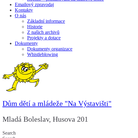
Emailový zpravodaj
Kontakty
O nás
Základní informace
Historie
Z našich archivů
Projekty a dotace
Dokumenty
Dokumenty organizace
Whistleblowing
Dům dětí a mládeže "Na Výstavišti"
Mladá Boleslav, Husova 201
Search