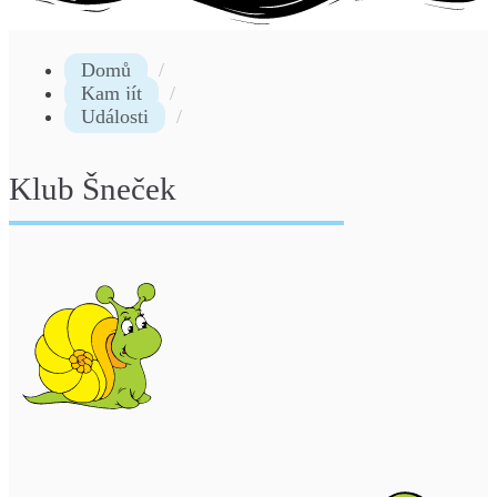
Domů
Kam jít
Události
Klub Šneček