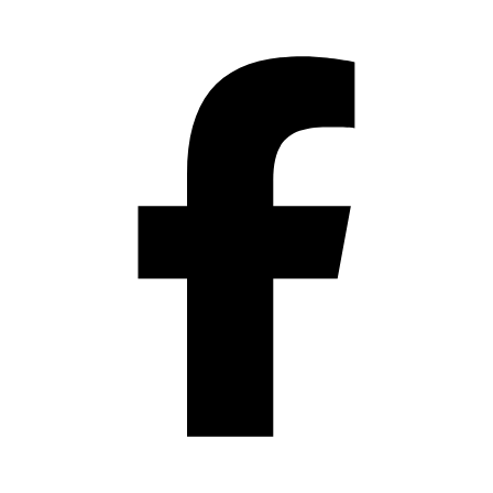
Přeskočit
na
obsah