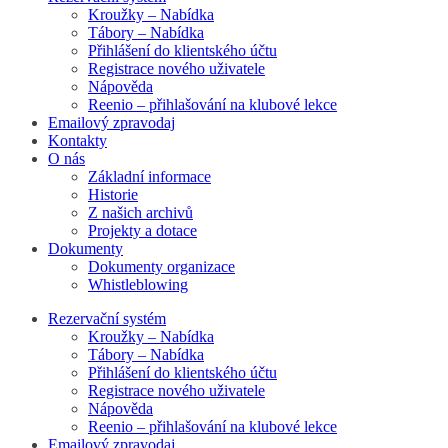
Kroužky – Nabídka
Tábory – Nabídka
Přihlášení do klientského účtu
Registrace nového uživatele
Nápověda
Reenio – přihlašování na klubové lekce
Emailový zpravodaj
Kontakty
O nás
Základní informace
Historie
Z našich archivů
Projekty a dotace
Dokumenty
Dokumenty organizace
Whistleblowing
Rezervační systém
Kroužky – Nabídka
Tábory – Nabídka
Přihlášení do klientského účtu
Registrace nového uživatele
Nápověda
Reenio – přihlašování na klubové lekce
Emailový zpravodaj