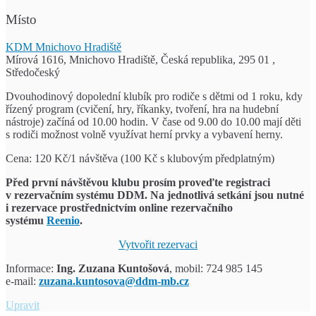
Místo
KDM Mnichovo Hradiště
Mírová 1616, Mnichovo Hradiště, Česká republika, 295 01 ,
Středočeský
Dvouhodinový dopolední klubík pro rodiče s dětmi od 1 roku, kdy
řízený program (cvičení, hry, říkanky, tvoření, hra na hudební
nástroje) začíná od 10.00 hodin. V čase od 9.00 do 10.00 mají děti
s rodiči možnost volně využívat herní prvky a vybavení herny.
Cena: 120 Kč/1 návštěva (100 Kč s klubovým předplatným)
Před první návštěvou klubu prosím proveďte registraci
v rezervačním systému DDM.
Na jednotlivá setkání jsou nutné
i rezervace prostřednictvím
online rezervačního
systému
Reenio
.
Vytvořit rezervaci
Informace:
Ing. Zuzana Kuntošová
, mobil: 724 985 145
e-mail:
zuzana.kuntosova@ddm-mb.cz
Klub
Upravit