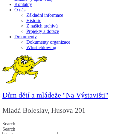
Kontakty
O nás
Základní informace
Historie
Z našich archivů
Projekty a dotace
Dokumenty
Dokumenty organizace
Whistleblowing
Dům dětí a mládeže "Na Výstavišti"
Mladá Boleslav, Husova 201
Search
Search