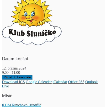
Datum konání
12. března 2024
9:00 - 11:00
Přidat do kalendáře
Download ICS
Google Calendar
iCalendar
Office 365
Outlook
Live
Místo
KDM Mnichovo Hradiště