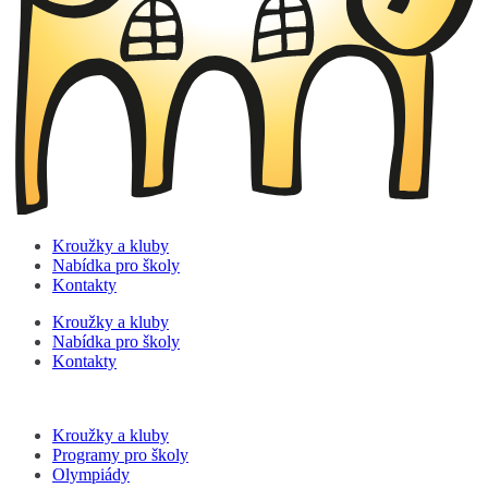
Kroužky a kluby
Nabídka pro školy
Kontakty
Kroužky a kluby
Nabídka pro školy
Kontakty
Kroužky a kluby
Programy pro školy
Olympiády