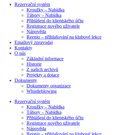
Rezervační systém
Kroužky – Nabídka
Tábory – Nabídka
Přihlášení do klientského účtu
Registrace nového uživatele
Nápověda
Reenio – přihlašování na klubové lekce
Emailový zpravodaj
Kontakty
O nás
Základní informace
Historie
Z našich archivů
Projekty a dotace
Dokumenty
Dokumenty organizace
Whistleblowing
Rezervační systém
Kroužky – Nabídka
Tábory – Nabídka
Přihlášení do klientského účtu
Registrace nového uživatele
Nápověda
Reenio – přihlašování na klubové lekce