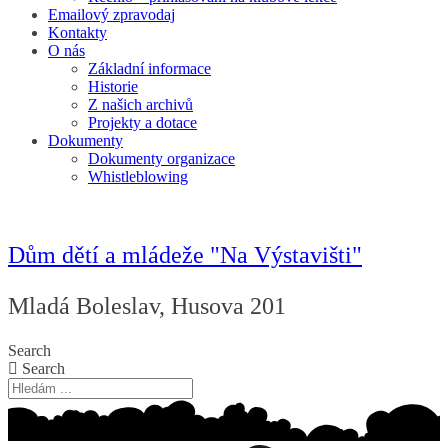
Emailový zpravodaj
Kontakty
O nás
Základní informace
Historie
Z našich archivů
Projekty a dotace
Dokumenty
Dokumenty organizace
Whistleblowing
Dům dětí a mládeže "Na Výstavišti"
Mladá Boleslav, Husova 201
Search
Search