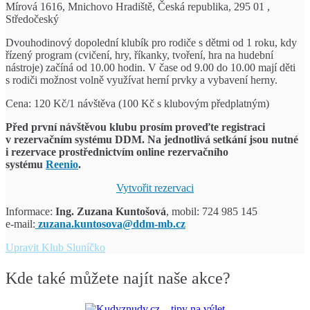
Mírová 1616, Mnichovo Hradiště, Česká republika, 295 01 ,
Středočeský
Dvouhodinový dopolední klubík pro rodiče s dětmi od 1 roku, kdy
řízený program (cvičení, hry, říkanky, tvoření, hra na hudební
nástroje) začíná od 10.00 hodin. V čase od 9.00 do 10.00 mají děti
s rodiči možnost volně využívat herní prvky a vybavení herny.
Cena: 120 Kč/1 návštěva (100 Kč s klubovým předplatným)
Před první návštěvou klubu prosím proveďte registraci
v rezervačním systému DDM.
Na jednotlivá setkání jsou nutné
i rezervace prostřednictvím
online rezervačního
systému
Reenio
.
Vytvořit rezervaci
Informace:
Ing. Zuzana Kuntošová
, mobil: 724 985 145
e-mail:
zuzana.kuntosova@ddm-mb.cz
Upravit
Klub Sluníčko
Kde také můžete najít naše akce?