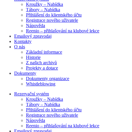
Kroužky – Nabídka
Tábory – Nabídka
Přihlášení do klientského účtu
Registrace nového uživatele
Nápověda
Reenio – přihlašování na klubové lekce
Emailový zpravodaj
Kontakty
O nás
Základní informace
Historie
Z našich archivů
Projekty a dotace
Dokumenty
Dokumenty organizace
Whistleblowing
Rezervační systém
Kroužky – Nabídka
Tábory – Nabídka
Přihlášení do klientského účtu
Registrace nového uživatele
Nápověda
Reenio – přihlašování na klubové lekce
Emailový zpravodaj