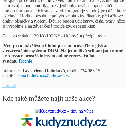
Program pro rodiče s dětmi ve věku od 1 roku do 3 let. Zaměřuje se
na rozvoj jemné motoriky, rozvíjení pohybové schopnosti dětí
hravou formou a jejich socializaci. Program je vhodný pro děti, které
již chodí. Hodina obsahuje pohybové aktivity, říkanky, překážkové
dráhy, písničky a tvoření. Děti se budou učit barvy, čísla, tvary, něco
si vyrobíme a na závěr čeká rodiče tzv. debatní klub.
Cena za setkání 120 Kč/100 Kč s klubovým předplatným.
Před první návštěvou klubu prosím proveďte registraci
v rezervačním systému DDM.
Na jednotlivá setkání jsou nutné
i rezervace prostřednictvím
online rezervačního
systému
Reenio
.
Informace:
Bc. Helena Holínková
, mobil: 724 985 152
email:
helena.holinkova@ddm-mb.cz
Klub
Upravit
Slůňata
Kde také můžete najít naše akce?