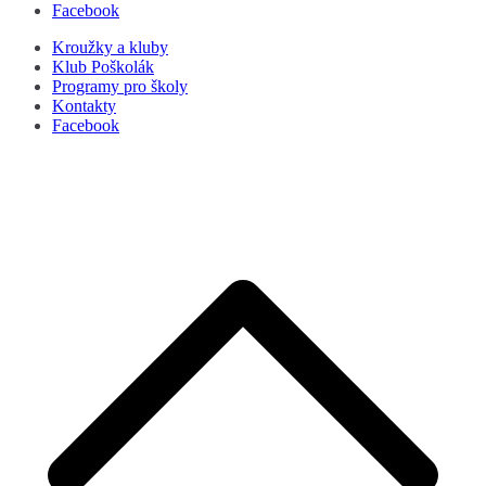
Facebook
Kroužky a kluby
Klub Poškolák
Programy pro školy
Kontakty
Facebook
P
s
n
z