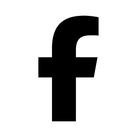
Přeskočit
na
obsah