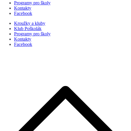
Programy pro školy
Kontakty
Facebook
Kroužky a kluby
Klub Poškolák
Programy pro školy
Kontakty
Facebook
P
s
n
z