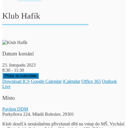
Klub Hafík
Datum konání
23. listopadu 2023
8:30 - 11:30
Přidat do kalendáře
Download ICS
Google Calendar
iCalendar
Office 365
Outlook
Live
Místo
Pavilon DDM
Purkyňova 224, Mladá Boleslav, 29301
Klub slouží k nenásilnému přivyknutí dětí na vstup do MŠ. Vychází