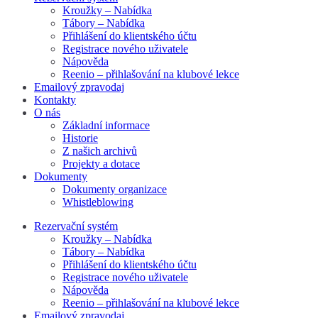
Kroužky – Nabídka
Tábory – Nabídka
Přihlášení do klientského účtu
Registrace nového uživatele
Nápověda
Reenio – přihlašování na klubové lekce
Emailový zpravodaj
Kontakty
O nás
Základní informace
Historie
Z našich archivů
Projekty a dotace
Dokumenty
Dokumenty organizace
Whistleblowing
Rezervační systém
Kroužky – Nabídka
Tábory – Nabídka
Přihlášení do klientského účtu
Registrace nového uživatele
Nápověda
Reenio – přihlašování na klubové lekce
Emailový zpravodaj