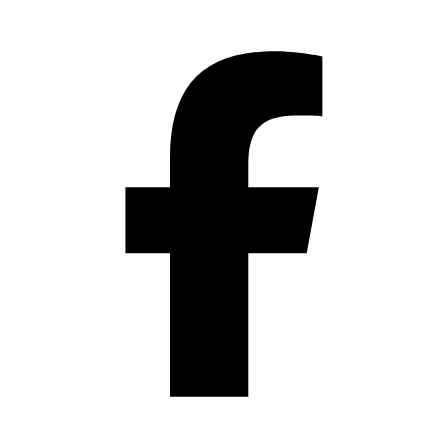
Přeskočit
na
obsah