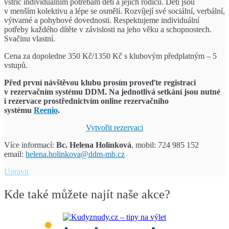
vstříc individuálním potřebám dětí a jejich rodičů. Děti jsou
v menším kolektivu a lépe se osmělí. Rozvíjejí své sociální, verbální,
výtvarné a pohybové dovednosti. Respektujeme individuální
potřeby každého dítěte v závislosti na jeho věku a schopnostech.
Svačinu vlastní.
Cena za dopoledne 350 Kč/1350 Kč s klubovým předplatným – 5
vstupů.
Před první návštěvou klubu prosím proveďte registraci
v rezervačním systému DDM.
Na jednotlivá setkání jsou nutné
i rezervace prostřednictvím
online rezervačního
systému
Reenio
.
Vytvořit rezervaci
Více informací:
Bc. Helena Holínková
, mobil: 724 985 152
email:
helena.holinkova@ddm-mb.cz
Klub
Upravit
Hafík
Kde také můžete najít naše akce?