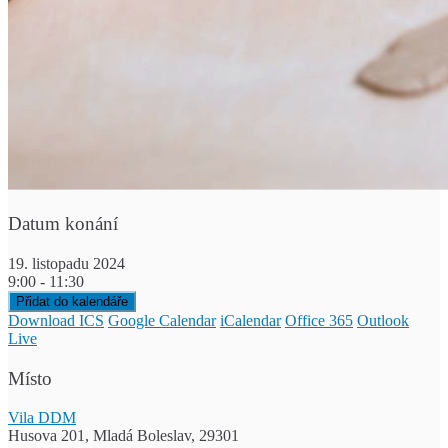
Datum konání
19. listopadu 2024
9:00 - 11:30
Přidat do kalendáře
Download ICS
Google Calendar
iCalendar
Office 365
Outlook
Live
Místo
Vila DDM
Husova 201, Mladá Boleslav, 29301