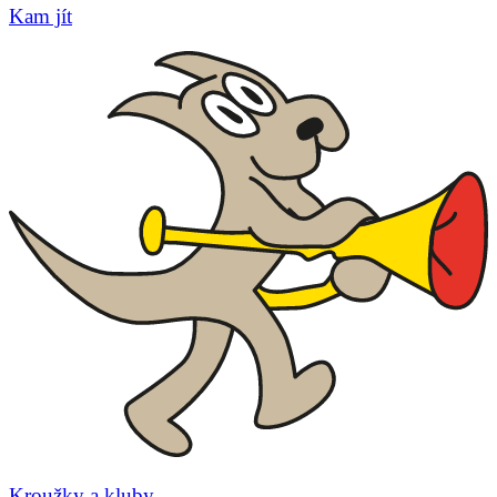
Kam jít
Kroužky a kluby