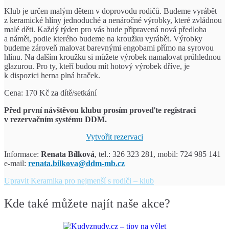
Klub je určen malým dětem v doprovodu rodičů. Budeme vyrábět
z keramické hlíny jednoduché a nenáročné výrobky, které zvládnou
malé děti. Každý týden pro vás bude připravená nová předloha
a námět, podle kterého budeme na kroužku vyrábět. Výrobky
budeme zároveň malovat barevnými engobami přímo na syrovou
hlínu. Na dalším kroužku si můžete výrobek namalovat průhlednou
glazurou. Pro ty, kteří budou mít hotový výrobek dříve, je
k dispozici herna plná hraček.
Cena: 170 Kč za dítě/setkání
Před první návštěvou klubu prosím proveďte registraci
v rezervačním systému DDM.
Vytvořit rezervaci
Informace:
Renata Bílková
, tel.: 326 323 281, mobil: 724 985 141
e-mail:
renata.bilkova@ddm-mb.cz
Upravit
Keramika pro nejmenší s rodiči – klub
Kde také můžete najít naše akce?