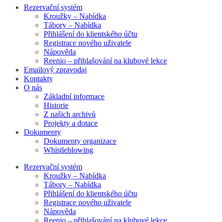
Rezervační systém
Kroužky – Nabídka
Tábory – Nabídka
Přihlášení do klientského účtu
Registrace nového uživatele
Nápověda
Reenio – přihlašování na klubové lekce
Emailový zpravodaj
Kontakty
O nás
Základní informace
Historie
Z našich archivů
Projekty a dotace
Dokumenty
Dokumenty organizace
Whistleblowing
Rezervační systém
Kroužky – Nabídka
Tábory – Nabídka
Přihlášení do klientského účtu
Registrace nového uživatele
Nápověda
Reenio – přihlašování na klubové lekce