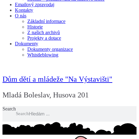
Emailový zpravodaj
Kontakty
O nás
Základní informace
Historie
Z našich archivů
Projekty a dotace
Dokumenty
Dokumenty organizace
Whistleblowing
Dům dětí a mládeže "Na Výstavišti"
Mladá Boleslav, Husova 201
Search
Search