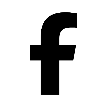
Přeskočit
na
obsah