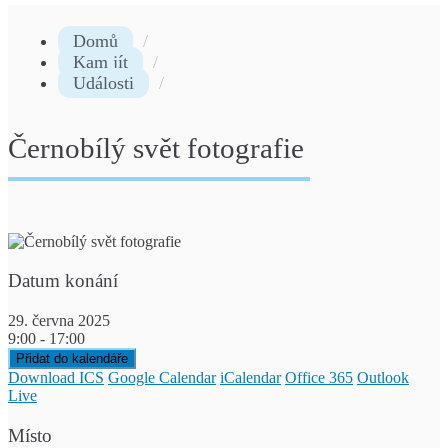
Domů
Kam jít
Události
Černobílý svět fotografie
Datum konání
29. června 2025
9:00 - 17:00
Přidat do kalendáře
Download ICS
Google Calendar
iCalendar
Office 365
Outlook
Live
Místo