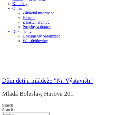
Kontakty
O nás
Základní informace
Historie
Z našich archivů
Projekty a dotace
Dokumenty
Dokumenty organizace
Whistleblowing
Dům dětí a mládeže "Na Výstavišti"
Mladá Boleslav, Husova 201
Search
Search