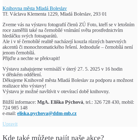
Knihovna města Mladá Boleslav
Tř. Václava Klementa 1229, Mladá Boleslav, 293 01
Zveme vás na výstavu fotografií členů ZÚ Foto, kteří se v letošním
roce zaměřili také na černobílé vnímání světa prostřednictvím
hledáčku svých fotoaparátů.
Ale i v té černobílé realitě nacházejí kouzla různých barevných
akcentů či monochromatického řešení. Jednoduše – černobílá není
jenom černobílá.
Přijďte a nechte se překvapit!
Výstavu zahajujeme vernisáží v úterý 27. 5. 2025 v 16 hodin
v dětském oddělení.
Děkujeme Knihovně města Mladá Boleslav za podporu a možnost
realizace této výstavy!
Výstavu je možné navštívit v otevírací době knihovny.
Bližší informace:
MgA. Eliška Pýchová
, tel.: 326 728 430, mobil:
724 985 148
e-mail:
eliska.pychova@ddm-mb.cz
Černobílý
Upravit
svět
fotografie
Kde také můžete najít naše akce?