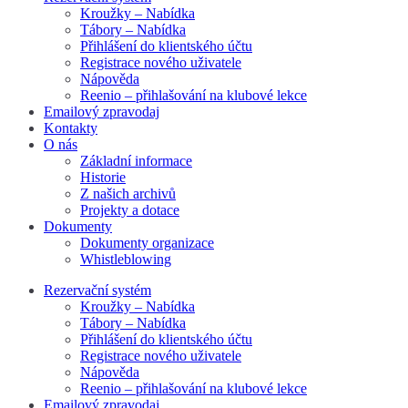
Kroužky – Nabídka
Tábory – Nabídka
Přihlášení do klientského účtu
Registrace nového uživatele
Nápověda
Reenio – přihlašování na klubové lekce
Emailový zpravodaj
Kontakty
O nás
Základní informace
Historie
Z našich archivů
Projekty a dotace
Dokumenty
Dokumenty organizace
Whistleblowing
Rezervační systém
Kroužky – Nabídka
Tábory – Nabídka
Přihlášení do klientského účtu
Registrace nového uživatele
Nápověda
Reenio – přihlašování na klubové lekce
Emailový zpravodaj