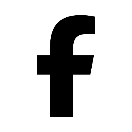
Přeskočit
na
obsah