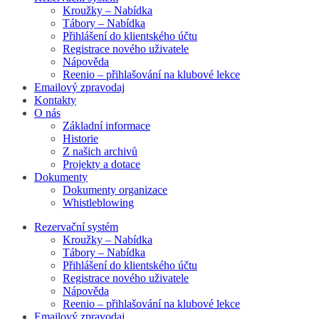
Kroužky – Nabídka
Tábory – Nabídka
Přihlášení do klientského účtu
Registrace nového uživatele
Nápověda
Reenio – přihlašování na klubové lekce
Emailový zpravodaj
Kontakty
O nás
Základní informace
Historie
Z našich archivů
Projekty a dotace
Dokumenty
Dokumenty organizace
Whistleblowing
Rezervační systém
Kroužky – Nabídka
Tábory – Nabídka
Přihlášení do klientského účtu
Registrace nového uživatele
Nápověda
Reenio – přihlašování na klubové lekce
Emailový zpravodaj