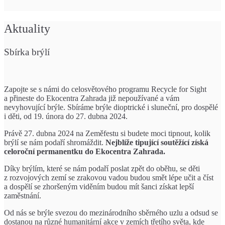
Aktuality
Sbírka brýlí
Zapojte se s námi do celosvětového programu Recycle for Sight
a přineste do Ekocentra Zahrada již nepoužívané a vám
nevyhovující brýle. Sbíráme brýle dioptrické i sluneční, pro dospělé
i děti, od 19. února do 27. dubna 2024.
Právě 27. dubna 2024 na Zeměfestu si budete moci tipnout, kolik
brýlí se nám podaří shromáždit.
Nejblíže tipující soutěžící získá
celoroční permanentku do Ekocentra Zahrada.
Díky brýlím, které se nám podaří poslat zpět do oběhu, se děti
z rozvojových zemí se zrakovou vadou budou smět lépe učit a číst
a dospělí se zhoršeným viděním budou mít šanci získat lepší
zaměstnání.
Od nás se brýle svezou do mezinárodního sběrného uzlu a odsud se
dostanou na různé humanitární akce v zemích třetího světa, kde