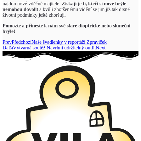
najdou nové vděčné majitele.
Získají je ti, kteří si nové brýle
nemohou dovolit
a kvůli zhoršenému vidění se jim již tak drsné
životní podmínky ještě zhoršují.
Pomozte a přineste k nám své staré dioptrické nebo sluneční
brýle!
Prev
Předchozí
Naše švadlenky v reportáži Zpráviček
Další
Výtvarná soutěž Navrhni udržitelný outfit
Next