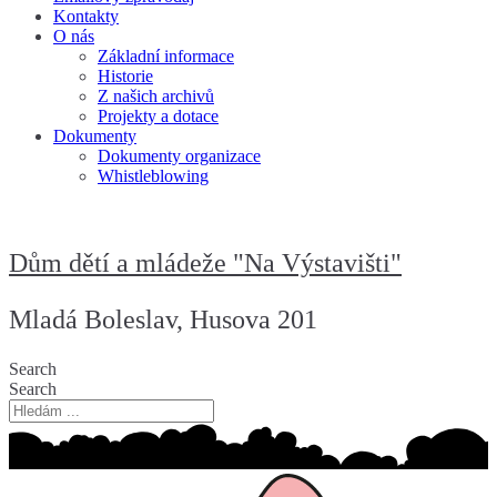
Kontakty
O nás
Základní informace
Historie
Z našich archivů
Projekty a dotace
Dokumenty
Dokumenty organizace
Whistleblowing
Dům dětí a mládeže "Na Výstavišti"
Mladá Boleslav, Husova 201
Search
Search