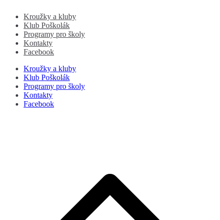
Kroužky a kluby
Klub Poškolák
Programy pro školy
Kontakty
Facebook
Kroužky a kluby
Klub Poškolák
Programy pro školy
Kontakty
Facebook
P
s
n
z