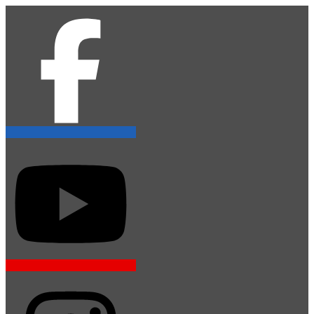
Přeskočit
na
obsah