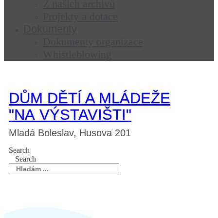
Z našich archivů
Projekty a dotace
Dokumenty
Dokumenty organizace
Whistleblowing
DŮM DĚTÍ A MLÁDEŽE
"NA VÝSTAVIŠTI"
Mladá Boleslav, Husova 201
Search
Search