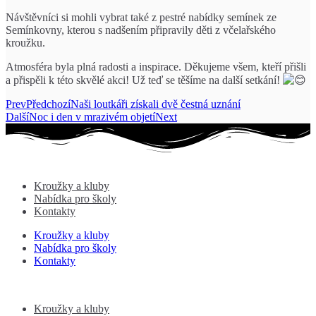
Návštěvníci si mohli vybrat také z pestré nabídky semínek ze
Semínkovny, kterou s nadšením připravily děti z včelařského
kroužku.
Atmosféra byla plná radosti a inspirace. Děkujeme všem, kteří přišli
a přispěli k této skvělé akci! Už teď se těšíme na další setkání!
Prev
Předchozí
Naši loutkáři získali dvě čestná uznání
Další
Noc i den v mrazivém objetí
Next
Kroužky a kluby
Nabídka pro školy
Kontakty
Kroužky a kluby
Nabídka pro školy
Kontakty
Kroužky a kluby