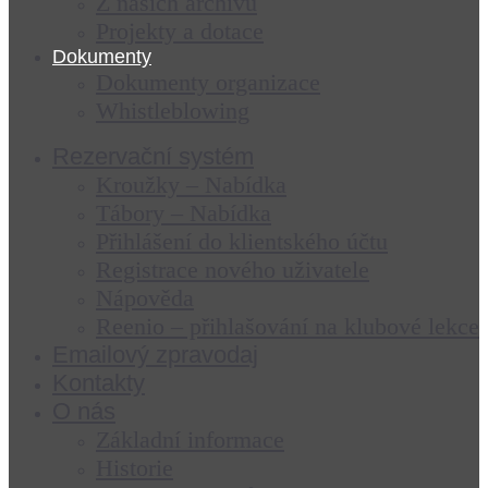
Z našich archivů
Projekty a dotace
Dokumenty
Dokumenty organizace
Whistleblowing
Rezervační systém
Kroužky – Nabídka
Tábory – Nabídka
Přihlášení do klientského účtu
Registrace nového uživatele
Nápověda
Reenio – přihlašování na klubové lekce
Emailový zpravodaj
Kontakty
O nás
Základní informace
Historie