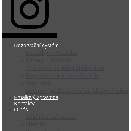
Rezervační systém
Kroužky – Nabídka
Tábory – Nabídka
Přihlášení do klientského účtu
Registrace nového uživatele
Nápověda
Reenio – přihlašování na klubové lekce
Emailový zpravodaj
Kontakty
O nás
Základní informace
Historie