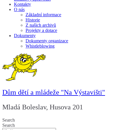
Kontakty
O nás
Základní informace
Historie
Z našich archivů
Projekty a dotace
Dokumenty
Dokumenty organizace
Whistleblowing
Dům dětí a mládeže "Na Výstavišti"
Mladá Boleslav, Husova 201
Search
Search