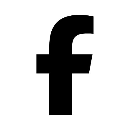
Přeskočit
na
obsah