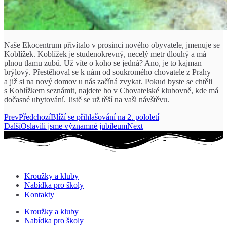
Naše Ekocentrum přivítalo v prosinci nového obyvatele, jmenuje se
Koblížek. Koblížek je studenokrevný, necelý metr dlouhý a má
plnou tlamu zubů. Už víte o koho se jedná? Ano, je to kajman
brýlový. Přestěhoval se k nám od soukromého chovatele z Prahy
a již si na nový domov u nás začíná zvykat. Pokud byste se chtěli
s Koblížkem seznámit, najdete ho v Chovatelské klubovně, kde má
dočasné ubytování. Jistě se už těší na vaši návštěvu.
Prev
Předchozí
Blíží se přihlašování na 2. pololetí
Další
Oslavili jsme významné jubileum
Next
Kroužky a kluby
Nabídka pro školy
Kontakty
Kroužky a kluby
Nabídka pro školy