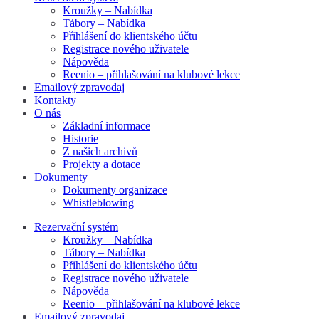
Kroužky – Nabídka
Tábory – Nabídka
Přihlášení do klientského účtu
Registrace nového uživatele
Nápověda
Reenio – přihlašování na klubové lekce
Emailový zpravodaj
Kontakty
O nás
Základní informace
Historie
Z našich archivů
Projekty a dotace
Dokumenty
Dokumenty organizace
Whistleblowing
Rezervační systém
Kroužky – Nabídka
Tábory – Nabídka
Přihlášení do klientského účtu
Registrace nového uživatele
Nápověda
Reenio – přihlašování na klubové lekce
Emailový zpravodaj