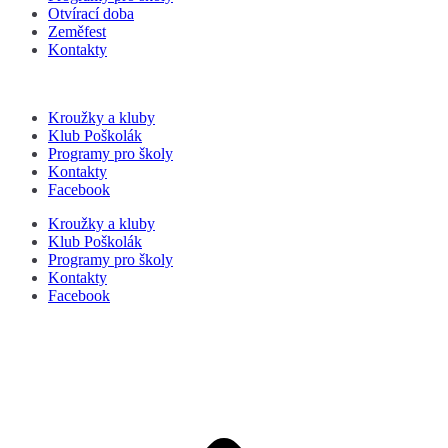
Otvírací doba
Zeměfest
Kontakty
Kroužky a kluby
Klub Poškolák
Programy pro školy
Kontakty
Facebook
Kroužky a kluby
Klub Poškolák
Programy pro školy
Kontakty
Facebook
P
s
n
z