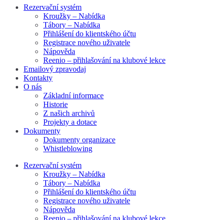
Rezervační systém
Kroužky – Nabídka
Tábory – Nabídka
Přihlášení do klientského účtu
Registrace nového uživatele
Nápověda
Reenio – přihlašování na klubové lekce
Emailový zpravodaj
Kontakty
O nás
Základní informace
Historie
Z našich archivů
Projekty a dotace
Dokumenty
Dokumenty organizace
Whistleblowing
Rezervační systém
Kroužky – Nabídka
Tábory – Nabídka
Přihlášení do klientského účtu
Registrace nového uživatele
Nápověda
Reenio – přihlašování na klubové lekce