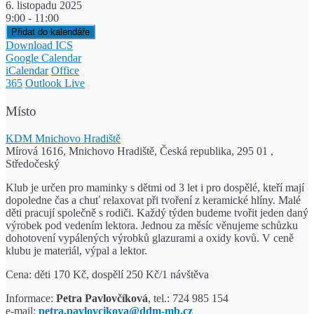
6. listopadu 2025
9:00 - 11:00
Přidat do kalendáře
Download ICS
Google Calendar
iCalendar
Office
365
Outlook Live
Místo
KDM Mnichovo Hradiště
Mírová 1616, Mnichovo Hradiště, Česká republika, 295 01 ,
Středočeský
Klub je určen pro maminky s dětmi od 3 let i pro dospělé, kteří mají
dopoledne čas a chuť relaxovat při tvoření z keramické hlíny. Malé
děti pracují společně s rodiči. Každý týden budeme tvořit jeden daný
výrobek pod vedením lektora. Jednou za měsíc věnujeme schůzku
dohotovení vypálených výrobků glazurami a oxidy kovů. V ceně
klubu je materiál, výpal a lektor.
Cena: děti 170 Kč, dospělí 250 Kč/1 návštěva
Informace:
Petra Pavlovčíková
, tel.: 724 985 154
e-mail:
petra.pavlovcikova@ddm-mb.cz