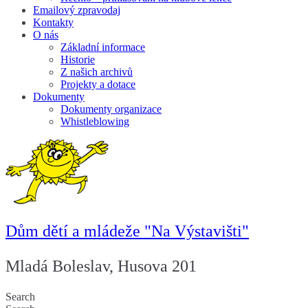
Emailový zpravodaj
Kontakty
O nás
Základní informace
Historie
Z našich archivů
Projekty a dotace
Dokumenty
Dokumenty organizace
Whistleblowing
Dům dětí a mládeže "Na Výstavišti"
Mladá Boleslav, Husova 201
Search